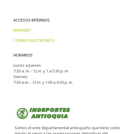
ACCESOS INTERNOS
INTRANET
CORREO ELECTRÓNICO
HORARIOS
Lunes a Jueves
7:30 a. m. - 12 m. y 1 a 5:30 p. m.
Viernes
7:30 a.m. - 12 m. y 1:00 a 4:30 p. m.
Somos el ente departamental antioqueño que tiene como
misión el servir a las organizaciones deportivas del