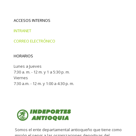
ACCESOS INTERNOS
INTRANET
CORREO ELECTRÓNICO
HORARIOS
Lunes a Jueves
7:30 a. m. - 12 m. y 1 a 5:30 p. m.
Viernes
7:30 a.m. - 12 m. y 1:00 a 4:30 p. m.
Somos el ente departamental antioqueño que tiene como
misión el servir a las organizaciones deportivas del