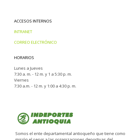
ACCESOS INTERNOS
INTRANET
CORREO ELECTRÓNICO
HORARIOS
Lunes a Jueves
7:30 a. m. - 12 m. y 1 a 5:30 p. m.
Viernes
7:30 a.m. - 12 m. y 1:00 a 4:30 p. m.
Somos el ente departamental antioqueño que tiene como
misión el servir a las organizaciones deportivas del