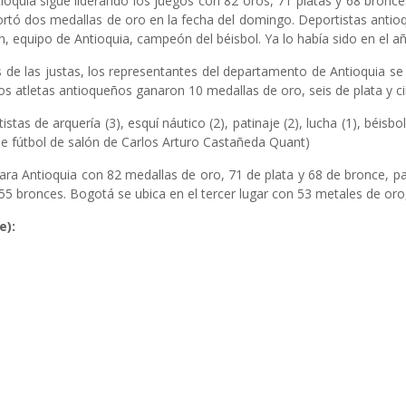
oquia sigue liderando los juegos con 82 oros, 71 platas y 68 bronces.
portó dos medallas de oro en la fecha del domingo. Deportistas antio
, equipo de Antioquia, campeón del béisbol. Ya lo había sido en el 
 de las justas, los representantes del departamento de Antioquia se
los atletas antioqueños ganaron 10 medallas de oro, seis de plata y 
as de arquería (3), esquí náutico (2), patinaje (2), lucha (1), béisbol
 de fútbol de salón de Carlos Arturo Castañeda Quant)
 para Antioquia con 82 medallas de oro, 71 de plata y 68 de bronce, pa
 55 bronces. Bogotá se ubica en el tercer lugar con 53 metales de oro
e):