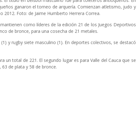
 El título en béisbol masculino fue para toleteros antioqueños. En
queños ganaron el torneo de arquería. Comienzan atletismo, judo y
año 2012. Foto: de Jaime Humberto Herrera Correa.
 mantienen como líderes de la edición 21 de los Juegos Deportivos
cinco de bronce, para una cosecha de 21 metales.
 (1) y rugby siete masculino (1). En deportes colectivos, se destacó
ra un total de 221. El segundo lugar es para Valle del Cauca que se
, 63 de plata y 58 de bronce.