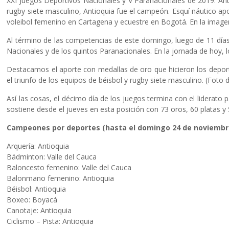
XXI Juegos Deportivos Nacionales y V Paranacionales de 2019. Anti
rugby siete masculino, Antioquia fue el campeón. Esquí náutico a
voleibol femenino en Cartagena y ecuestre en Bogotá. En la imagen
Al término de las competencias de este domingo, luego de 11 días
Nacionales y de los quintos Paranacionales. En la jornada de hoy, 
Destacamos el aporte con medallas de oro que hicieron los deportist
el triunfo de los equipos de béisbol y rugby siete masculino. (Foto
Así las cosas, el décimo día de los juegos termina con el liderato
sostiene desde el jueves en esta posición con 73 oros, 60 platas y
Campeones por deportes (hasta el domingo 24 de noviembr
Arquería: Antioquia
Bádminton: Valle del Cauca
Baloncesto femenino: Valle del Cauca
Balonmano femenino: Antioquia
Béisbol: Antioquia
Boxeo: Boyacá
Canotaje: Antioquia
Ciclismo – Pista: Antioquia