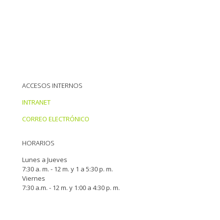
ACCESOS INTERNOS
INTRANET
CORREO ELECTRÓNICO
HORARIOS
Lunes a Jueves
7:30 a. m. - 12 m. y 1 a 5:30 p. m.
Viernes
7:30 a.m. - 12 m. y 1:00 a 4:30 p. m.