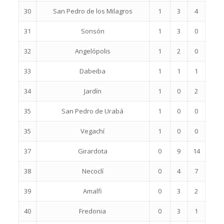
30
San Pedro de los Milagros
1
3
4
31
Sonsón
1
3
0
32
Angelópolis
1
2
0
33
Dabeiba
1
1
1
34
Jardín
1
0
2
35
San Pedro de Urabá
1
0
0
35
Vegachí
1
0
0
37
Girardota
0
9
14
38
Necoclí
0
4
7
39
Amalfi
0
3
2
40
Fredonia
0
3
1