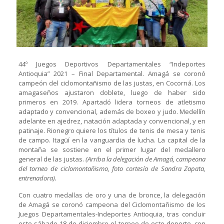
44º Juegos Deportivos Departamentales “Indeportes
Antioquia” 2021 – Final Departamental. Amagá se coronó
campeón del ciclomontañismo de las justas, en Cocorná. Los
amagaseños ajustaron doblete, luego de haber sido
primeros en 2019. Apartadó lidera torneos de atletismo
adaptado y convencional, además de boxeo y judo. Medellín
adelante en ajedrez, natación adaptada y convencional, y en
patinaje. Rionegro quiere los títulos de tenis de mesa y tenis
de campo. Itagüí en la vanguardia de lucha. La capital de la
montaña se sostiene en el primer lugar del medallero
general de las justas.
(Arriba la delegación de Amagá, campeona
del torneo de ciclomontañismo, foto cortesía de Sandra Zapata,
entrenadora).
Con cuatro medallas de oro y una de bronce, la delegación
de Amagá se coronó campeona del Ciclomontañismo de los
Juegos Departamentales-Indeportes Antioquia, tras concluir
este sábado 18 de diciembre el torneo de este deporte, con