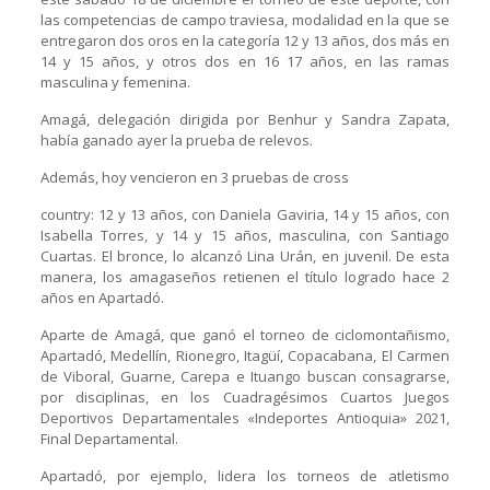
las competencias de campo traviesa, modalidad en la que se
entregaron dos oros en la categoría 12 y 13 años, dos más en
14 y 15 años, y otros dos en 16 17 años, en las ramas
masculina y femenina.
Amagá, delegación dirigida por Benhur y Sandra Zapata,
había ganado ayer la prueba de relevos.
Además, hoy vencieron en 3 pruebas de cross
country: 12 y 13 años, con Daniela Gaviria, 14 y 15 años, con
Isabella Torres, y 14 y 15 años, masculina, con Santiago
Cuartas. El bronce, lo alcanzó Lina Urán, en juvenil. De esta
manera, los amagaseños retienen el título logrado hace 2
años en Apartadó.
Aparte de Amagá, que ganó el torneo de ciclomontañismo,
Apartadó, Medellín, Rionegro, Itagüí, Copacabana, El Carmen
de Viboral, Guarne, Carepa e Ituango buscan consagrarse,
por disciplinas, en los Cuadragésimos Cuartos Juegos
Deportivos Departamentales «Indeportes Antioquia» 2021,
Final Departamental.
Apartadó, por ejemplo, lidera los torneos de atletismo