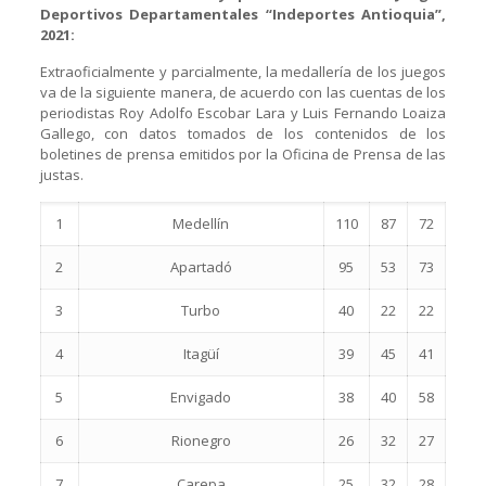
Deportivos Departamentales “Indeportes Antioquia”,
2021:
Extraoficialmente y parcialmente, la medallería de los juegos
va de la siguiente manera, de acuerdo con las cuentas de los
periodistas Roy Adolfo Escobar Lara y Luis Fernando Loaiza
Gallego, con datos tomados de los contenidos de los
boletines de prensa emitidos por la Oficina de Prensa de las
justas.
1
Medellín
110
87
72
2
Apartadó
95
53
73
3
Turbo
40
22
22
4
Itagüí
39
45
41
5
Envigado
38
40
58
6
Rionegro
26
32
27
7
Carepa
25
32
28