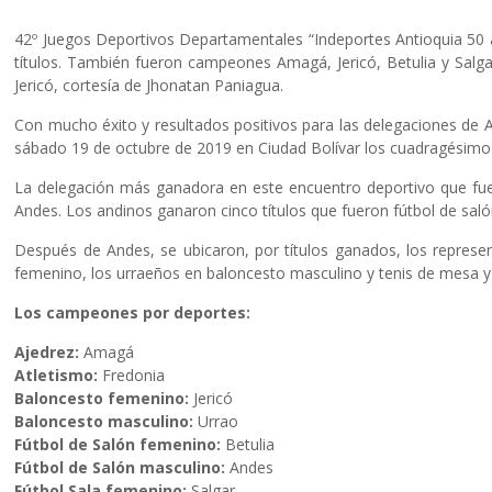
42º Juegos Deportivos Departamentales “Indeportes Antioquia 50 a
títulos. También fueron campeones Amagá, Jericó, Betulia y Salgar.
Jericó, cortesía de Jhonatan Paniagua.
Con mucho éxito y resultados positivos para las delegaciones de Am
sábado 19 de octubre de 2019 en Ciudad Bolívar los cuadragésimo
La delegación más ganadora en este encuentro deportivo que fue 
Andes. Los andinos ganaron cinco títulos que fueron fútbol de saló
Después de Andes, se ubicaron, por títulos ganados, los represen
femenino, los urraeños en baloncesto masculino y tenis de mesa y l
Los campeones por deportes:
Ajedrez:
Amagá
Atletismo:
Fredonia
Baloncesto femenino:
Jericó
Baloncesto masculino:
Urrao
Fútbol de Salón femenino:
Betulia
Fútbol de Salón masculino:
Andes
Fútbol Sala femenino:
Salgar