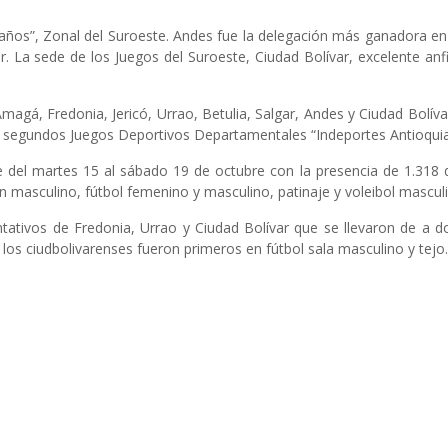
ños”, Zonal del Suroeste. Andes fue la delegación más ganadora en 
 La sede de los Juegos del Suroeste, Ciudad Bolívar, excelente anfit
agá, Fredonia, Jericó, Urrao, Betulia, Salgar, Andes y Ciudad Bolíva
 segundos Juegos Deportivos Departamentales “Indeportes Antioquia
del martes 15 al sábado 19 de octubre con la presencia de 1.318 d
n masculino, fútbol femenino y masculino, patinaje y voleibol mascul
tativos de Fredonia, Urrao y Ciudad Bolívar que se llevaron de a d
os ciudbolivarenses fueron primeros en fútbol sala masculino y tejo.