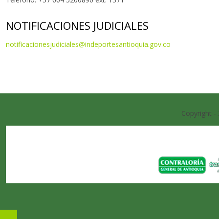
NOTIFICACIONES JUDICIALES
notificacionesjudiciales@indeportesantioquia.gov.co
Copyright -