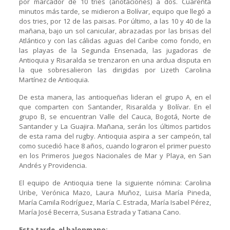
por marcador de 10 tries (anotaciones) a dos. Cuarenta
minutos más tarde, se midieron a Bolívar, equipo que llegó a
dos tries, por 12 de las paisas. Por último, a las 10 y 40 de la
mañana, bajo un sol canicular, abrazadas por las brisas del
Atlántico y con las cálidas aguas del Caribe como fondo, en
las playas de la Segunda Ensenada, las jugadoras de
Antioquia y Risaralda se trenzaron en una ardua disputa en
la que sobresalieron las dirigidas por Lizeth Carolina
Martínez de Antioquia.
De esta manera, las antioqueñas lideran el grupo A, en el
que comparten con Santander, Risaralda y Bolívar. En el
grupo B, se encuentran Valle del Cauca, Bogotá, Norte de
Santander y La Guajira. Mañana, serán los últimos partidos
de esta rama del rugby. Antioquia aspira a ser campeón, tal
como sucedió hace 8 años, cuando lograron el primer puesto
en los Primeros Juegos Nacionales de Mar y Playa, en San
Andrés y Providencia.
El equipo de Antioquia tiene la siguiente nómina: Carolina
Uribe, Verónica Mazo, Laura Muñoz, Luisa María Pineda,
María Camila Rodríguez, María C. Estrada, María Isabel Pérez,
María José Becerra, Susana Estrada y Tatiana Cano.
Esta tarde, el balonmano: