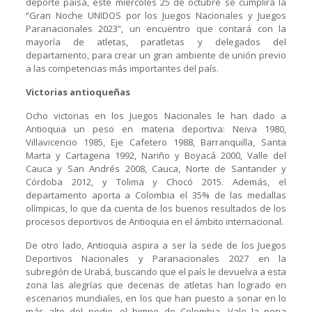
deporte paisa, este miércoles 25 de octubre se cumplirá la
“Gran Noche UNIDOS por los Juegos Nacionales y Juegos
Paranacionales 2023”, un encuentro que contará con la
mayoría de atletas, paratletas y delegados del
departamento, para crear un gran ambiente de unión previo
a las competencias más importantes del país.
Victorias antioqueñas
Ocho victorias en los Juegos Nacionales le han dado a
Antioquia un peso en materia deportiva: Neiva 1980,
Villavicencio 1985, Eje Cafetero 1988, Barranquilla, Santa
Marta y Cartagena 1992, Nariño y Boyacá 2000, Valle del
Cauca y San Andrés 2008, Cauca, Norte de Santander y
Córdoba 2012, y Tolima y Chocó 2015. Además, el
departamento aporta a Colombia el 35% de las medallas
olímpicas, lo que da cuenta de los buenos resultados de los
procesos deportivos de Antioquia en el ámbito internacional.
De otro lado, Antioquia aspira a ser la sede de los Juegos
Deportivos Nacionales y Paranacionales 2027 en la
subregión de Urabá, buscando que el país le devuelva a esta
zona las alegrías que decenas de atletas han logrado en
escenarios mundiales, en los que han puesto a sonar en lo
más alto del podio, el himno de Colombia. Vale la pena