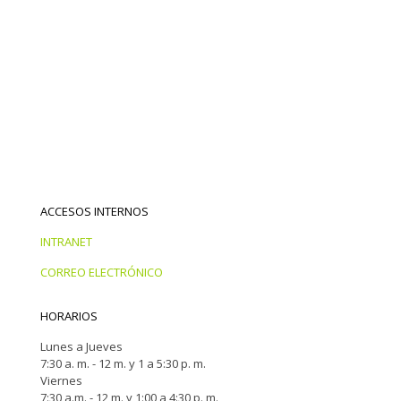
ACCESOS INTERNOS
INTRANET
CORREO ELECTRÓNICO
HORARIOS
Lunes a Jueves
7:30 a. m. - 12 m. y 1 a 5:30 p. m.
Viernes
7:30 a.m. - 12 m. y 1:00 a 4:30 p. m.