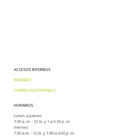
ACCESOS INTERNOS
INTRANET
CORREO ELECTRÓNICO
HORARIOS
Lunes a Jueves
7:30 a. m. - 12 m. y 1 a 5:30 p. m.
Viernes
7:30 a.m. - 12 m. y 1:00 a 4:30 p. m.