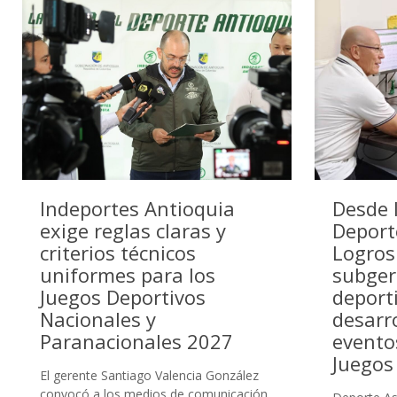
Indeportes Antioquia
Desde 
exige reglas claras y
Deport
criterios técnicos
Logros
uniformes para los
subgere
Juegos Deportivos
deport
Nacionales y
desarro
Paranacionales 2027
evento
Juegos
El gerente Santiago Valencia González
convocó a los medios de comunicación