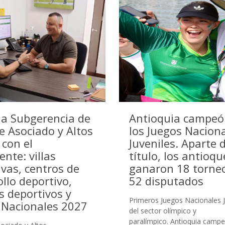
la Subgerencia de
Antioquia campeó
e Asociado y Altos
los Juegos Nacion
 con el
Juveniles. Aparte d
nte: villas
título, los antioq
ivas, centros de
ganaron 18 torne
llo deportivo,
52 disputados
s deportivos y
Primeros Juegos Nacionales J
 Nacionales 2027
del sector olímpico y
paralímpico. Antioquia campe