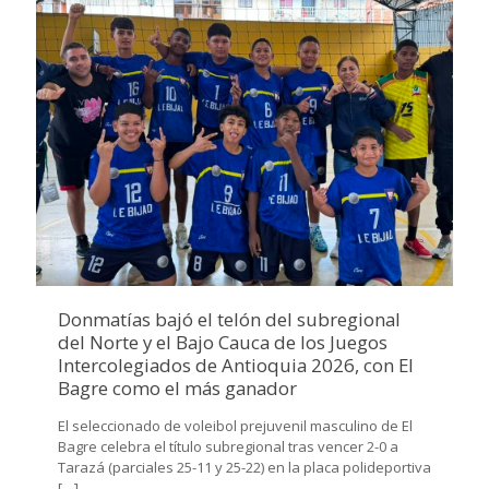
Donmatías bajó el telón del subregional
del Norte y el Bajo Cauca de los Juegos
Intercolegiados de Antioquia 2026, con El
Bagre como el más ganador
El seleccionado de voleibol prejuvenil masculino de El
Bagre celebra el título subregional tras vencer 2-0 a
Tarazá (parciales 25-11 y 25-22) en la placa polideportiva
[…]