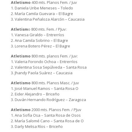
Atletismo
400 mts. Planos Fem. / Juv
1. Daniela Uribe Meneses – Toledo
2. María Camila Guevara – El Bagre
3. Valentina Peñaloza Alarcón – Caucasia
Atletism
o 800 mts. Fem. / PJuv:
1. Vanesa Giraldo – Entrerríos
2. Ana Camila Sobrino – El Bagre
3. Lorena Botero Pérez – El Bagre
Atletismo
800 mts. planos Fem. / Juv:
1. Valeria Forondo Ochoa – Entrerríos
2. Valentina Sosa Sepúlveda – Santa Rosa
3. Jhandy Paola Suárez – Caucasia
Atletismo
800 mts. Planos Masc. / Juv
1. José Manuel Ramos – Santa Rosa O
2. Eider Alejandro – Briceño
3. Duván Hernando Rodríguez – Zaragoza
Atletismo
2000 mts. Planos Fem. / PJuv
1. Ana Sofía Osa – Santa Rosa de Osos
2. María Salomé Cano – Santa Rosa de O
3. Darly Melisa Ríos – Briceño