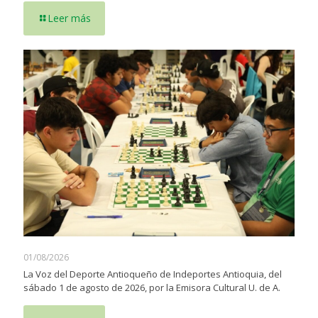
Leer más
01/08/2026
La Voz del Deporte Antioqueño de Indeportes Antioquia, del
sábado 1 de agosto de 2026, por la Emisora Cultural U. de A.