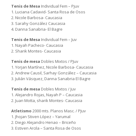
Tenis de Mesa
Individual Fem – Pjuv
1. Luciana Cadavid- Santa Rosa de Osos
2. Nicole Barbosa- Caucasia
3. Sarahy González Caucasia
4. Danna Sanabria- El Bagre
Tenis de Mesa
Individual Fem – Juv
1. Nayah Pacheco- Caucasia
2. Sharik Montes- Caucasia
Tenis de mesa
Dobles Mixtos / PJuv
1. Yorjan Martínez, Nicole Barbosa- Caucasia
2. Andrew Causil, Sarhay González – Caucasia
3. Julián Vásquez, Danna Sanabria El Bagre
Tenis de mesa
Dobles Mixtos / Juv
1. Alejandro Rojas, Nayah P – Caucasia
2. Juan Motta, sharik Montes- Caucasia
Atletismo
2000 mts. Planos Masc. / PJuv
1. Jhojan Stiven López – Yarumal
2. Diego Alejandro Henao – Briceño
3. Estiven Arcila – Santa Rosa de Osos