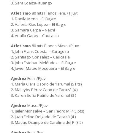
3. Sara Loaiza- Ituango
Atletismo
80 mts Planos Fem. / PJuv:
1. Danila Mena – El Bagre
2. Valeria Ríos López – El Bagre
3. Samara Cerpa – Nechí
4. Analía Garay – Caucasia
Atletismo
80 mts Planos Masc. /PJuv:
1. John Frank Cuesta – Zaragoza
2. Santiago González – Caucasia
3. John Esteban Meléndez – El Bagre
4. Javier Mateo Mosquera – El Bagre
Ajedrez
Fem. /PJuv
1. María Clara Osorio de Yarumal (5 Pts)
2. Maleyby Pérez Cano de Tarazá (4 )
3. Karen Sofía Patiño de Yarumal (3 )
Ajedrez
Masc. /PJuv
1. Jailer Monsalve – San Pedro M (4.5 pts)
2. Juan Felipe Delgado de Tarazá (4 )
3. Matías Ocampo de Carolina del P (3.5)
Ajedrez
Fem. /Juv