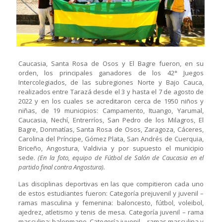
Caucasia, Santa Rosa de Osos y El Bagre fueron, en su
orden, los principales ganadores de los 42° Juegos
Intercolegiados, de las subregiones Norte y Bajo Cauca,
realizados entre Tarazá desde el 3 y hasta el 7 de agosto de
2022 y en los cuales se acreditaron cerca de 1950 niños y
niñas, de 19 municipios: Campamento, Ituango, Yarumal,
Caucasia, Nechí, Entrerríos, San Pedro de los Milagros, El
Bagre, Donmatías, Santa Rosa de Osos, Zaragoza, Cáceres,
Carolina del Príncipe, Gómez Plata, San Andrés de Cuerquia,
Briceño, Angostura, Valdivia y por supuesto el municipio
sede.
(En la foto, equipo de Fútbol de Salón de Caucasia en el
partido final contra Angostura).
Las disciplinas deportivas en las que compitieron cada uno
de estos estudiantes fueron: Categoría prejuvenil y juvenil –
ramas masculina y femenina: baloncesto, fútbol, voleibol,
ajedrez, atletismo y tenis de mesa. Categoría juvenil – rama
masculina: balonmano. Categoría juvenil – ramas masculina y