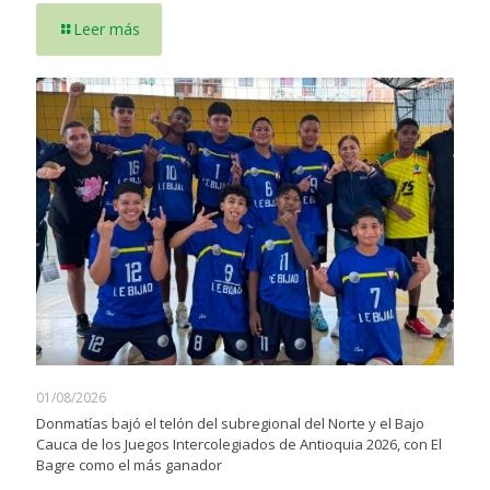
Leer más
01/08/2026
Donmatías bajó el telón del subregional del Norte y el Bajo
Cauca de los Juegos Intercolegiados de Antioquia 2026, con El
Bagre como el más ganador