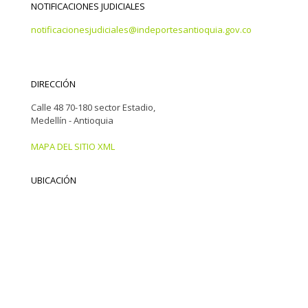
NOTIFICACIONES JUDICIALES
notificacionesjudiciales@indeportesantioquia.gov.co
DIRECCIÓN
Calle 48 70-180 sector Estadio,
Medellín - Antioquia
MAPA DEL SITIO XML
UBICACIÓN