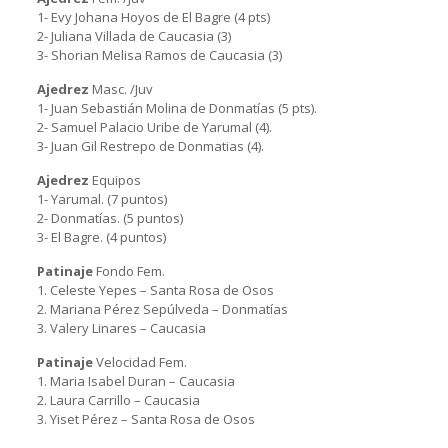
1- Evy Johana Hoyos de El Bagre (4 pts)
2- Juliana Villada de Caucasia (3)
3- Shorian Melisa Ramos de Caucasia (3)
Ajedrez
Masc. /Juv
1- Juan Sebastián Molina de Donmatías (5 pts).
2- Samuel Palacio Uribe de Yarumal (4).
3- Juan Gil Restrepo de Donmatias (4).
Ajedrez
Equipos
1- Yarumal. (7 puntos)
2- Donmatías. (5 puntos)
3- El Bagre. (4 puntos)
Patinaje
Fondo Fem.
1. Celeste Yepes – Santa Rosa de Osos
2. Mariana Pérez Sepúlveda – Donmatías
3. Valery Linares – Caucasia
Patinaje
Velocidad Fem.
1. Maria Isabel Duran – Caucasia
2. Laura Carrillo – Caucasia
3. Yiset Pérez – Santa Rosa de Osos