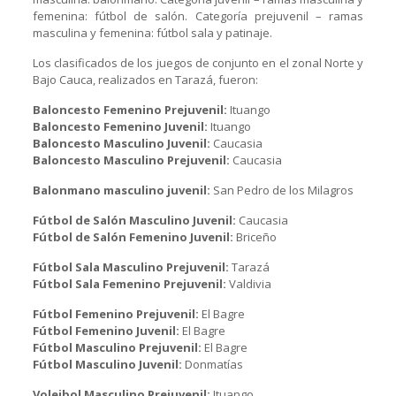
femenina: fútbol de salón. Categoría prejuvenil – ramas
masculina y femenina: fútbol sala y patinaje.
Los clasificados de los juegos de conjunto en el zonal Norte y
Bajo Cauca, realizados en Tarazá, fueron:
Baloncesto Femenino Prejuvenil:
Ituango
Baloncesto Femenino Juvenil:
Ituango
Baloncesto Masculino Juvenil:
Caucasia
Baloncesto Masculino Prejuvenil:
Caucasia
Balonmano masculino juvenil:
San Pedro de los Milagros
Fútbol de Salón Masculino Juvenil:
Caucasia
Fútbol de Salón Femenino Juvenil:
Briceño
Fútbol Sala Masculino Prejuvenil:
Tarazá
Fútbol Sala Femenino Prejuvenil:
Valdivia
Fútbol Femenino Prejuvenil:
El Bagre
Fútbol Femenino Juvenil:
El Bagre
Fútbol Masculino Prejuvenil:
El Bagre
Fútbol Masculino Juvenil:
Donmatías
Voleibol Masculino Prejuvenil:
Ituango