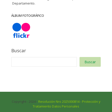
Departamento.
ÁLBUM FOTOGRÁFICO
Buscar
Buscar
Copyright - 2024 -
Resolución Nro 2025000814 - Protección y
Tratamiento Datos Personales