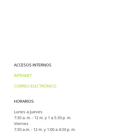
ACCESOS INTERNOS
INTRANET
CORREO ELECTRÓNICO
HORARIOS
Lunes a Jueves
7:30 a. m. - 12 m. y 1 a 5:30 p. m.
Viernes
7:30 a.m. - 12 m. y 1:00 a 4:30 p. m.