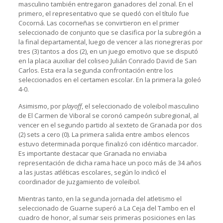
masculino también entregaron ganadores del zonal. En el
primero, el representativo que se quedó con el título fue
Cocorná. Las cocorneñas se convirtieron en el primer
seleccionado de conjunto que se clasifica por la subregión a
la final departamental, luego de vencer a las rionegreras por
tres (3) tantos a dos (2), en un juego emotivo que se disputó
en la placa auxiliar del coliseo Julián Conrado David de San
Carlos. Esta era la segunda confrontación entre los
seleccionados en el certamen escolar. En la primera la goleó
4-0.
Asimismo, por p
layoff
, el seleccionado de voleibol masculino
de El Carmen de Viboral se coronó campeón subregional, al
vencer en el segundo partido al sexteto de Granada por dos
(2) sets a cero (0). La primera salida entre ambos elencos
estuvo determinada porque finalizó con idéntico marcador.
Es importante destacar que Granada no enviaba
representación de dicha rama hace un poco más de 34 años
a las justas atléticas escolares, según lo indicó el
coordinador de juzgamiento de voleibol.
Mientras tanto, en la segunda jornada del atletismo el
seleccionado de Guarne superó a La Ceja del Tambo en el
cuadro de honor, al sumar seis primeras posiciones en las