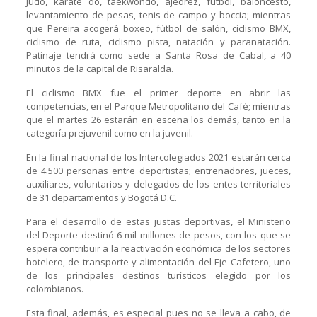
judo, karate do, taekwondo, ajedrez, fútbol, baloncesto,
levantamiento de pesas, tenis de campo y boccia; mientras
que Pereira acogerá boxeo, fútbol de salón, ciclismo BMX,
ciclismo de ruta, ciclismo pista, natación y paranatación.
Patinaje tendrá como sede a Santa Rosa de Cabal, a 40
minutos de la capital de Risaralda.
El ciclismo BMX fue el primer deporte en abrir las
competencias, en el Parque Metropolitano del Café; mientras
que el martes 26 estarán en escena los demás, tanto en la
categoría prejuvenil como en la juvenil.
En la final nacional de los Intercolegiados 2021 estarán cerca
de 4.500 personas entre deportistas; entrenadores, jueces,
auxiliares, voluntarios y delegados de los entes territoriales
de 31 departamentos y Bogotá D.C.
Para el desarrollo de estas justas deportivas, el Ministerio
del Deporte destinó 6 mil millones de pesos, con los que se
espera contribuir a la reactivación económica de los sectores
hotelero, de transporte y alimentación del Eje Cafetero, uno
de los principales destinos turísticos elegido por los
colombianos.
Esta final, además, es especial pues no se lleva a cabo, de