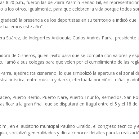
 las 8:20 p.m., fueron las de Zaira Yasmín Henao Gil, en representació
o a los otros. Igualmente, para que celebren la vida porque todos s
gradeció la presencia de los deportistas en su territorio e indicó qu
que hacemos este año”.
a Suárez, de Indeportes Antioquia; Carlos Andrés Parra, presidente d
dora de Cisneros, quien invitó para que se compita con valores y espí
o, llamó a sus colegas para que velen por el cumplimiento de las reg
 Parra, ajedrecista cisnereño, lo que simbolizó la apertura del zona
 artística, entre música y danza, efectuada por niños, niñas y adole
, Maceo, Puerto Berrío, Puerto Nare, Puerto Triunfo, Remedios, San 
ificar a la gran final, que se disputará en Itagüí entre el 5 y el 18 de
.m., en el auditorio municipal Paulino Giraldo, el congreso técnico y 
a, socializó generalidades y dio a conocer detalles para la realizació