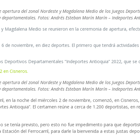
o de apertura del zonal Nordeste y Magdalena Medio de los Juegos Depor
s y departamentales. Fotos: Andrés Esteban Marín Marín – Indeportes An
 y Magdalena Medio se reunieron en la ceremonia de apertura, efectua
 6 de noviembre, en diez deportes. El primero que tendrá actividades se
egos Deportivos Departamentales “Indeportes Antioquia” 2022, que se di
2 en Cisneros.
o de apertura del zonal Nordeste y Magdalena Medio de los Juegos Depor
s y departamentales. Fotos: Andrés Esteban Marín Marín – Indeportes An
rril, en la noche del miércoles 2 de noviembre, comenzó, en Cisneros
s Antioquia”. El certamen reúne a cerca de 1.200 deportistas, en r
omo se tenía previsto, pero esto no fue impedimento para que deporti
 Estación del Ferrocarril, para darle la bienvenida a estas justas depor