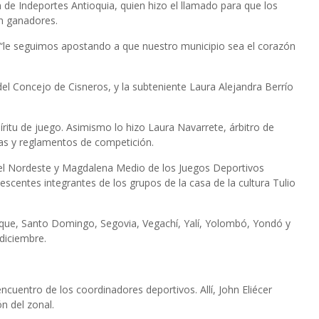
n de Indeportes Antioquia, quien hizo el llamado para que los
on ganadores.
e: “le seguimos apostando a que nuestro municipio sea el corazón
el Concejo de Cisneros, y la subteniente Laura Alejandra Berrío
ritu de juego. Asimismo lo hizo Laura Navarrete, árbitro de
las y reglamentos de competición.
l del Nordeste y Magdalena Medio de los Juegos Deportivos
scentes integrantes de los grupos de la casa de la cultura Tulio
Roque, Santo Domingo, Segovia, Vegachí, Yalí, Yolombó, Yondó y
 diciembre.
encuentro de los coordinadores deportivos. Allí, John Eliécer
n del zonal.