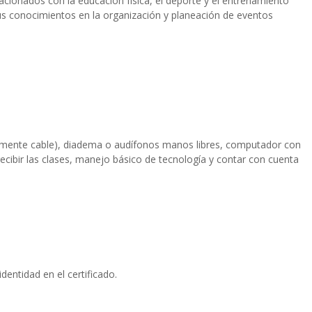
acionados con la educación física, el deporte y el entrenamiento
us conocimientos en la organización y planeación de eventos
riblemente cable), diadema o audífonos manos libres, computador con
ecibir las clases, manejo básico de tecnología y contar con cuenta
dentidad en el certificado.