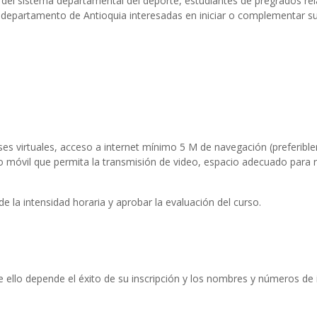
s del sistema departamental del deporte, estudiantes de pregrados rel
l departamento de Antioquia interesadas en iniciar o complementar s
 clases virtuales, acceso a internet mínimo 5 M de navegación (prefe
o móvil que permita la transmisión de video, espacio adecuado para r
de la intensidad horaria y aprobar la evaluación del curso.
e ello depende el éxito de su inscripción y los nombres y números de i