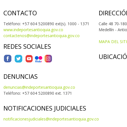
CONTACTO
DIRECCIÓ
Teléfono: +57 604 5200890 ext(s). 1000 - 1371
Calle 48 70-180
www.indeportesantioquia.gov.co
Medellín - Anti
contactenos@indeportesantioquia.gov.co
MAPA DEL SIT
REDES SOCIALES
UBICACI
DENUNCIAS
denuncias@indeportesantioquia.gov.co
Teléfono: +57 604 5200890 ext. 1371
NOTIFICACIONES JUDICIALES
notificacionesjudiciales@indeportesantioquia.gov.co