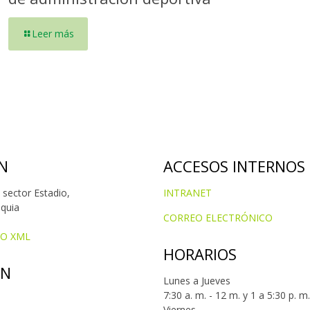
Leer más
N
ACCESOS INTERNOS
 sector Estadio,
INTRANET
oquia
CORREO ELECTRÓNICO
IO XML
HORARIOS
ÓN
Lunes a Jueves
7:30 a. m. - 12 m. y 1 a 5:30 p. m.
Viernes