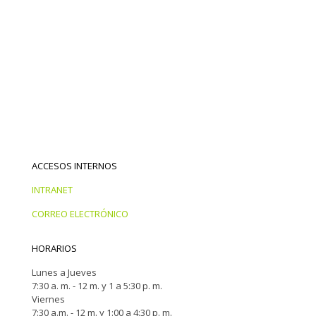
ACCESOS INTERNOS
INTRANET
CORREO ELECTRÓNICO
HORARIOS
Lunes a Jueves
7:30 a. m. - 12 m. y 1 a 5:30 p. m.
Viernes
7:30 a.m. - 12 m. y 1:00 a 4:30 p. m.