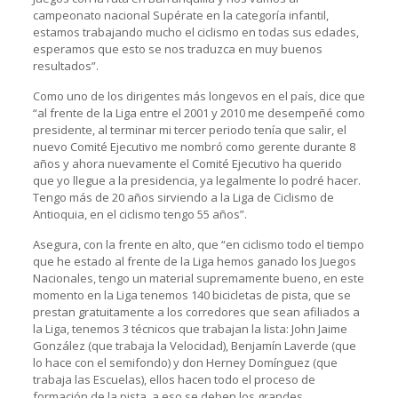
campeonato nacional Supérate en la categoría infantil,
estamos trabajando mucho el ciclismo en todas sus edades,
esperamos que esto se nos traduzca en muy buenos
resultados”.
Como uno de los dirigentes más longevos en el país, dice que
“al frente de la Liga entre el 2001 y 2010 me desempeñé como
presidente, al terminar mi tercer periodo tenía que salir, el
nuevo Comité Ejecutivo me nombró como gerente durante 8
años y ahora nuevamente el Comité Ejecutivo ha querido
que yo llegue a la presidencia, ya legalmente lo podré hacer.
Tengo más de 20 años sirviendo a la Liga de Ciclismo de
Antioquia, en el ciclismo tengo 55 años”.
Asegura, con la frente en alto, que “en ciclismo todo el tiempo
que he estado al frente de la Liga hemos ganado los Juegos
Nacionales, tengo un material supremamente bueno, en este
momento en la Liga tenemos 140 bicicletas de pista, que se
prestan gratuitamente a los corredores que sean afiliados a
la Liga, tenemos 3 técnicos que trabajan la lista: John Jaime
González (que trabaja la Velocidad), Benjamín Laverde (que
lo hace con el semifondo) y don Herney Domínguez (que
trabaja las Escuelas), ellos hacen todo el proceso de
formación de la pista, a eso se deben los grandes