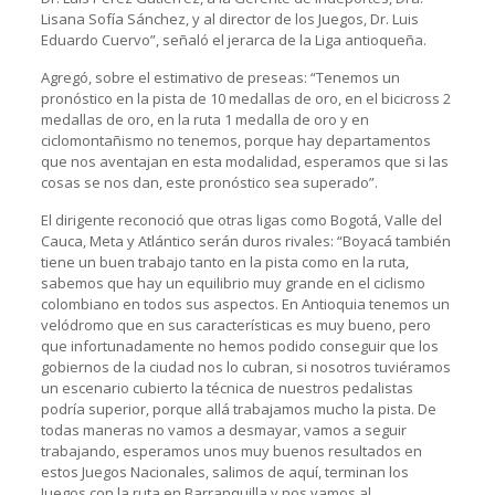
Lisana Sofía Sánchez, y al director de los Juegos, Dr. Luis
Eduardo Cuervo”, señaló el jerarca de la Liga antioqueña.
Agregó, sobre el estimativo de preseas: “Tenemos un
pronóstico en la pista de 10 medallas de oro, en el bicicross 2
medallas de oro, en la ruta 1 medalla de oro y en
ciclomontañismo no tenemos, porque hay departamentos
que nos aventajan en esta modalidad, esperamos que si las
cosas se nos dan, este pronóstico sea superado”.
El dirigente reconoció que otras ligas como Bogotá, Valle del
Cauca, Meta y Atlántico serán duros rivales: “Boyacá también
tiene un buen trabajo tanto en la pista como en la ruta,
sabemos que hay un equilibrio muy grande en el ciclismo
colombiano en todos sus aspectos. En Antioquia tenemos un
velódromo que en sus características es muy bueno, pero
que infortunadamente no hemos podido conseguir que los
gobiernos de la ciudad nos lo cubran, si nosotros tuviéramos
un escenario cubierto la técnica de nuestros pedalistas
podría superior, porque allá trabajamos mucho la pista. De
todas maneras no vamos a desmayar, vamos a seguir
trabajando, esperamos unos muy buenos resultados en
estos Juegos Nacionales, salimos de aquí, terminan los
Juegos con la ruta en Barranquilla y nos vamos al