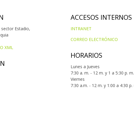
N
ACCESOS INTERNOS
 sector Estadio,
INTRANET
oquia
CORREO ELECTRÓNICO
IO XML
HORARIOS
ÓN
Lunes a Jueves
7:30 a. m. - 12 m. y 1 a 5:30 p. m.
Viernes
7:30 a.m. - 12 m. y 1:00 a 4:30 p.