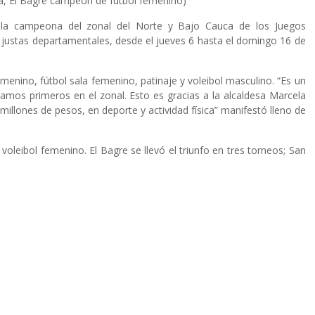
ía, El Bagre campeón de fútbol femenino)
 la campeona del zonal del Norte y Bajo Cauca de los Juegos
s justas departamentales, desde el jueves 6 hasta el domingo 16 de
menino, fútbol sala femenino, patinaje y voleibol masculino. “Es un
ramos primeros en el zonal. Esto es gracias a la alcaldesa Marcela
illones de pesos, en deporte y actividad física” manifestó lleno de
oleibol femenino. El Bagre se llevó el triunfo en tres torneos; San