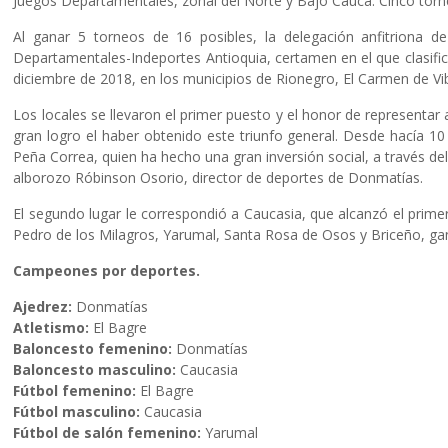
Juegos Departamentales, zonal del Norte y Bajo Cauca. Cinco torn
Al ganar 5 torneos de 16 posibles, la delegación anfitrion
Departamentales-Indeportes Antioquia, certamen en el que clasific
diciembre de 2018, en los municipios de Rionegro, El Carmen de Vi
Los locales se llevaron el primer puesto y el honor de representar
gran logro el haber obtenido este triunfo general. Desde hacía 10
Peña Correa, quien ha hecho una gran inversión social, a través de
alborozo Róbinson Osorio, director de deportes de Donmatías.
El segundo lugar le correspondió a Caucasia, que alcanzó el primer
Pedro de los Milagros, Yarumal, Santa Rosa de Osos y Briceño, gan
Campeones por deportes.
Ajedrez:
Donmatías
Atletismo:
El Bagre
Baloncesto femenino:
Donmatías
Baloncesto masculino:
Caucasia
Fútbol femenino:
El Bagre
Fútbol masculino:
Caucasia
Fútbol de salón femenino:
Yarumal