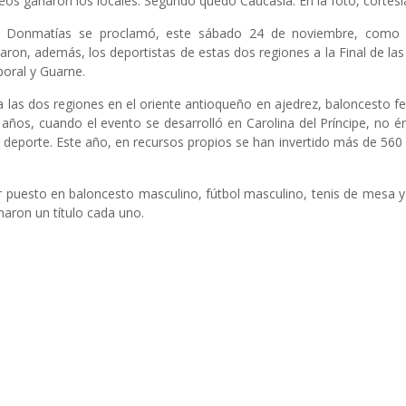
eos ganaron los locales. Segundo quedó Caucasia. En la foto, cortes
a de Donmatías se proclamó, este sábado 24 de noviembre, como
aron, además, los deportistas de estas dos regiones a la Final de la
boral y Guarne.
 a las dos regiones en el oriente antioqueño en ajedrez, baloncesto fe
 años, cuando el evento se desarrolló en Carolina del Príncipe, no é
l deporte. Este año, en recursos propios se han invertido más de 560 m
 puesto en baloncesto masculino, fútbol masculino, tenis de mesa y v
aron un título cada uno.