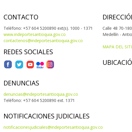
CONTACTO
DIRECCIÓ
Teléfono: +57 604 5200890 ext(s). 1000 - 1371
Calle 48 70-180
www.indeportesantioquia.gov.co
Medellín - Anti
contactenos@indeportesantioquia.gov.co
MAPA DEL SIT
REDES SOCIALES
UBICACI
DENUNCIAS
denuncias@indeportesantioquia.gov.co
Teléfono: +57 604 5200890 ext. 1371
NOTIFICACIONES JUDICIALES
notificacionesjudiciales@indeportesantioquia.gov.co