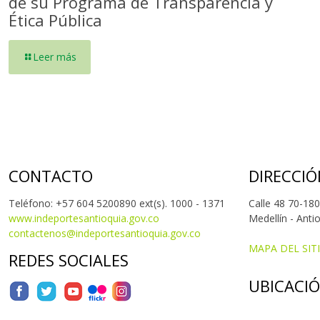
de su Programa de Transparencia y
Ética Pública
Leer más
CONTACTO
DIRECCIÓ
Teléfono: +57 604 5200890 ext(s). 1000 - 1371
Calle 48 70-180
www.indeportesantioquia.gov.co
Medellín - Anti
contactenos@indeportesantioquia.gov.co
MAPA DEL SIT
REDES SOCIALES
UBICACI