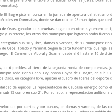
archa primero en el tablero de atletismo de las justas. Donmatías 
Donmatías).
de El Bagre picó en punta en la jornada de apertura del atletismo
ércoles en Donmatías, donde se dan cita los 23 municipios que con
a de Osos, ganador de 4 pruebas, segundo en otras 4 y tercero en 1
ugar y un tercero; los otros dos municipios que lograron podio fuero
as categorías sub 18 y libre, damas y varones, de 12 municipios: Br
 de Osos, Toledo y Yarumal. Según la carta fundamental que rige l
Rionegro, El Carmen de Viboral y Guarne, desde el 6 hasta el 16 de di
s, de 6 posibles, al cierre de la segunda ronda de competencias. J
municipio sede. Por su lado, Evy Johana Hoyos de El Bagre, en sub 13
Osos, en categoría libre, ajustan el cuadro de líderes del deporte c
dalidad de equipos. La representación de Caucasia emergió como el me
en sub 15 como en sub 21. Por su lado, la representación anfitriona
velocidad por carriles y por puntos, en damas y varones, de las ca
nuela Taborda de Caucasia, en damas de la B, y Róbinson Roldán de 