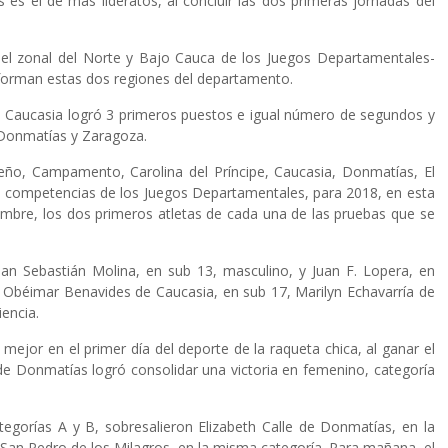
es el de más lideratos, al concluir las dos primeras jornadas del
 del zonal del Norte y Bajo Cauca de los Juegos Departamentales-
forman estas dos regiones del departamento.
; Caucasia logró 3 primeros puestos e igual número de segundos y
n Donmatías y Zaragoza.
iceño, Campamento, Carolina del Príncipe, Caucasia, Donmatías, El
as competencias de los Juegos Departamentales, para 2018, en esta
ciembre, los dos primeros atletas de cada una de las pruebas que se
uan Sebastián Molina, en sub 13, masculino, y Juan F. Lopera, en
, Obéimar Benavides de Caucasia, en sub 17, Marilyn Echavarría de
iencia.
jor en el primer día del deporte de la raqueta chica, al ganar el
 de Donmatías logró consolidar una victoria en femenino, categoría
tegorías A y B, sobresalieron Elizabeth Calle de Donmatías, en la
San Pedro de los Milagros, en la misma categoría. Para mañana, el