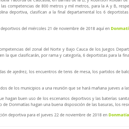
as las competencias de 800 metros y mil metros, para la A y B, respec
lina deportiva, clasifican a la final departamental los 6 deportista
 deportivos del miércoles 21 de noviembre de 2018 aquí en
Donmatí
competencias del zonal del Norte y Bajo Cauca de los Juegos Depart
a en la que clasificarán, por rama y categoría, 6 deportistas para la f
idas de ajedrez, los encuentros de tenis de mesa, los partidos de balo
ados de los municipios a una reunión que se hará mañana jueves a las 
a que hagan buen uso de los escenarios deportivos y las baterías san
io de Donmatías hagan una buena disposición de las basuras, los resi
ión deportiva para el jueves 22 de noviembre de 2018 en
Donmatía