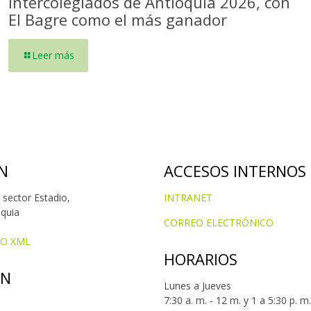
Intercolegiados de Antioquia 2026, con
El Bagre como el más ganador
Leer más
N
ACCESOS INTERNOS
 sector Estadio,
INTRANET
oquia
CORREO ELECTRÓNICO
IO XML
HORARIOS
ÓN
Lunes a Jueves
7:30 a. m. - 12 m. y 1 a 5:30 p. m.