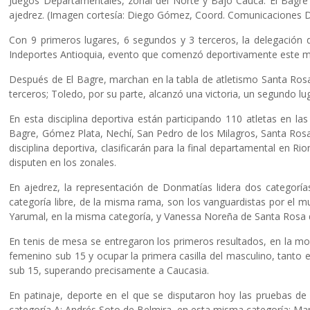
Juegos Departamentales, zonal del Norte y Bajo Cauca. El Bagre m
ajedrez. (Imagen cortesía: Diego Gómez, Coord. Comunicaciones 
Con 9 primeros lugares, 6 segundos y 3 terceros, la delegación 
Indeportes Antioquia, evento que comenzó deportivamente este mi
Después de El Bagre, marchan en la tabla de atletismo Santa Ros
terceros; Toledo, por su parte, alcanzó una victoria, un segundo l
En esta disciplina deportiva están participando 110 atletas en l
Bagre, Gómez Plata, Nechí, San Pedro de los Milagros, Santa Rosa
disciplina deportiva, clasificarán para la final departamental en 
disputen en los zonales.
En ajedrez, la representación de Donmatías lidera dos categoría
categoría libre, de la misma rama, son los vanguardistas por el 
Yarumal, en la misma categoría, y Vanessa Noreña de Santa Rosa de 
En tenis de mesa se entregaron los primeros resultados, en la mo
femenino sub 15 y ocupar la primera casilla del masculino, tanto 
sub 15, superando precisamente a Caucasia.
En patinaje, deporte en el que se disputaron hoy las pruebas de 
categoría A; Andrés Soto de Belmira, en esta misma categoría; Ma