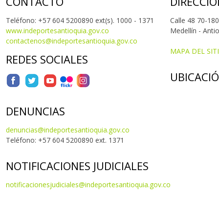
CONTACTO
DIRECCIÓ
Teléfono: +57 604 5200890 ext(s). 1000 - 1371
Calle 48 70-180
www.indeportesantioquia.gov.co
Medellín - Anti
contactenos@indeportesantioquia.gov.co
MAPA DEL SIT
REDES SOCIALES
UBICACI
DENUNCIAS
denuncias@indeportesantioquia.gov.co
Teléfono: +57 604 5200890 ext. 1371
NOTIFICACIONES JUDICIALES
notificacionesjudiciales@indeportesantioquia.gov.co