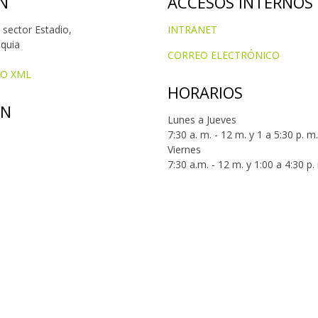
N
ACCESOS INTERNOS
 sector Estadio,
INTRANET
oquia
CORREO ELECTRÓNICO
IO XML
HORARIOS
ÓN
Lunes a Jueves
7:30 a. m. - 12 m. y 1 a 5:30 p. m.
Viernes
7:30 a.m. - 12 m. y 1:00 a 4:30 p.