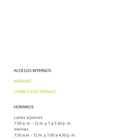
ACCESOS INTERNOS
INTRANET
CORREO ELECTRÓNICO
HORARIOS
Lunes a Jueves
7:30 a. m. - 12 m. y 1 a 5:30 p. m.
Viernes
7:30 a.m. - 12 m. y 1:00 a 4:30 p. m.