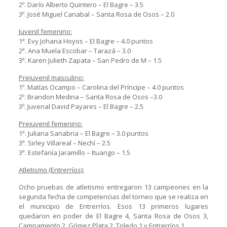
2º. Darío Alberto Quintero – El Bagre – 3.5
3º. José Miguel Canabal – Santa Rosa de Osos – 2.0
Juvenil femenino:
1ª. Evy Johana Hoyos – El Bagre – 4.0 puntos
2ª. Ana Muela Escobar – Tarazá – 3.0
3ª. Karen Julieth Zapata – San Pedro de M – 1.5
Prejuvenil masculino:
1º. Matías Ocampo – Carolina del Príncipe – 4.0 puntos
2º. Brandon Medina – Santa Rosa de Osos –3.0
3º. Juvenal David Payares – El Bagre – 2.5
Prejuvenil femenino:
1ª. Juliana Sanabria – El Bagre – 3.0 puntos
3ª. Sirley Villareal – Nechí – 2.5
3ª. Estefanía Jaramillo – Ituango – 1.5
Atletismo (Entrerríos):
Ocho pruebas de atletismo entregaron 13 campeones en la
segunda fecha de competencias del torneo que se realiza en
el municipio de Entrerríos. Esos 13 primeros lugares
quedaron en poder de El Bagre 4, Santa Rosa de Osos 3,
Campamento 2, Gómez Plata 2, Toledo 1 y Entrerríos 1.