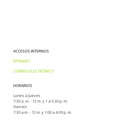
ACCESOS INTERNOS
INTRANET
CORREO ELECTRÓNICO
HORARIOS
Lunes a Jueves
7:30 a. m. - 12 m. y 1 a 5:30 p. m.
Viernes
7:30 a.m. - 12 m. y 1:00 a 4:30 p. m.