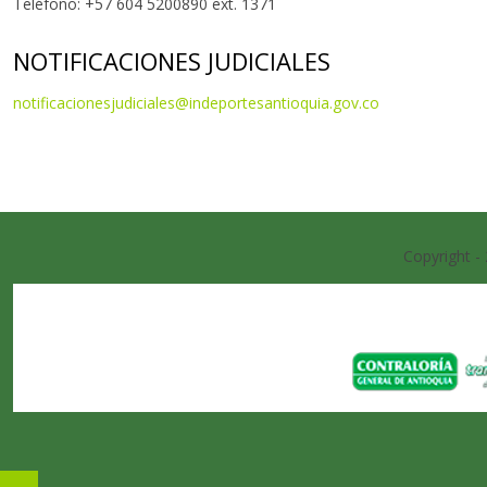
Teléfono: +57 604 5200890 ext. 1371
NOTIFICACIONES JUDICIALES
notificacionesjudiciales@indeportesantioquia.gov.co
Copyright -