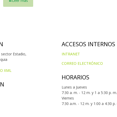
Leer más
N
ACCESOS INTERNOS
 sector Estadio,
INTRANET
oquia
CORREO ELECTRÓNICO
IO XML
HORARIOS
ÓN
Lunes a Jueves
7:30 a. m. - 12 m. y 1 a 5:30 p. m.
Viernes
7:30 a.m. - 12 m. y 1:00 a 4:30 p.