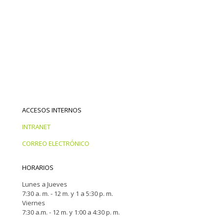
ACCESOS INTERNOS
INTRANET
CORREO ELECTRÓNICO
HORARIOS
Lunes a Jueves
7:30 a. m. - 12 m. y 1 a 5:30 p. m.
Viernes
7:30 a.m. - 12 m. y 1:00 a 4:30 p. m.