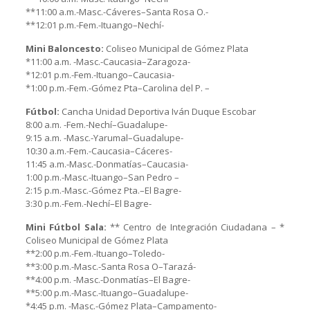
**11:00 a.m.-Masc.-Cáveres–Santa Rosa O.-
**12:01 p.m.-Fem.-Ituango–Nechí-
Mini Baloncesto:
Coliseo Municipal de Gómez Plata
*11:00 a.m. -Masc.-Caucasia–Zaragoza-
*12:01 p.m.-Fem.-Ituango–Caucasia-
*1:00 p.m.-Fem.-Gómez Pta–Carolina del P. –
Fútbol:
Cancha Unidad Deportiva Iván Duque Escobar
8:00 a.m. -Fem.-Nechí–Guadalupe-
9:15 a.m. -Masc.-Yarumal–Guadalupe-
10:30 a.m.-Fem.-Caucasia–Cáceres-
11:45 a.m.-Masc.-Donmatías–Caucasia-
1:00 p.m.-Masc.-Ituango–San Pedro –
2:15 p.m.-Masc.-Gómez Pta.–El Bagre-
3:30 p.m.-Fem.-Nechí–El Bagre-
Mini Fútbol Sala:
** Centro de Integración Ciudadana – *
Coliseo Municipal de Gómez Plata
**2:00 p.m.-Fem.-Ituango–Toledo-
**3:00 p.m.-Masc.-Santa Rosa O–Tarazá-
**4:00 p.m. -Masc.-Donmatías–El Bagre-
**5:00 p.m.-Masc.-Ituango–Guadalupe-
*4:45 p.m. -Masc.-Gómez Plata–Campamento-