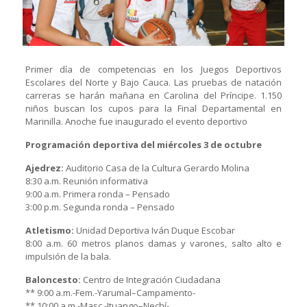
Primer día de competencias en los Juegos Deportivos
Escolares del Norte y Bajo Cauca. Las pruebas de natación
carreras se harán mañana en Carolina del Príncipe. 1.150
niños buscan los cupos para la Final Departamental en
Marinilla. Anoche fue inaugurado el evento deportivo
Programación deportiva del miércoles 3 de octubre
Ajedrez:
Auditorio Casa de la Cultura Gerardo Molina
8:30 a.m. Reunión informativa
9:00 a.m. Primera ronda – Pensado
3:00 p.m. Segunda ronda – Pensado
Atletismo:
Unidad Deportiva Iván Duque Escobar
8:00 a.m. 60 metros planos damas y varones, salto alto e
impulsión de la bala.
Baloncesto:
Centro de Integración Ciudadana
** 9:00 a.m.-Fem.-Yarumal–Campamento-
** 10:00 a.m.-Masc.-Ituango–Nechí-