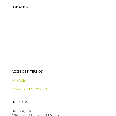
UBICACIÓN
ACCESOS INTERNOS
INTRANET
CORREO ELECTRÓNICO
HORARIOS
Lunes a Jueves
7:30 a. m. - 12 m. y 1 a 5:30 p. m.