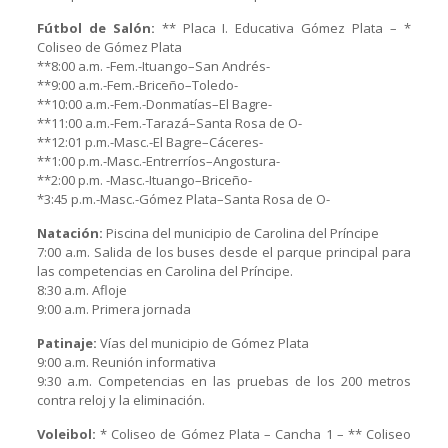
Fútbol de Salón:
** Placa I. Educativa Gómez Plata – *
Coliseo de Gómez Plata
**8:00 a.m. -Fem.-Ituango–San Andrés-
**9:00 a.m.-Fem.-Briceño–Toledo-
**10:00 a.m.-Fem.-Donmatías–El Bagre-
**11:00 a.m.-Fem.-Tarazá–Santa Rosa de O-
**12:01 p.m.-Masc.-El Bagre–Cáceres-
**1:00 p.m.-Masc.-Entrerríos–Angostura-
**2:00 p.m. -Masc.-Ituango–Briceño-
*3:45 p.m.-Masc.-Gómez Plata–Santa Rosa de O-
Natación:
Piscina del municipio de Carolina del Príncipe
7:00 a.m. Salida de los buses desde el parque principal para
las competencias en Carolina del Príncipe.
8:30 a.m. Afloje
9:00 a.m. Primera jornada
Patinaje:
Vías del municipio de Gómez Plata
9:00 a.m. Reunión informativa
9:30 a.m. Competencias en las pruebas de los 200 metros
contra reloj y la eliminación.
Voleibol:
* Coliseo de Gómez Plata – Cancha 1 – ** Coliseo