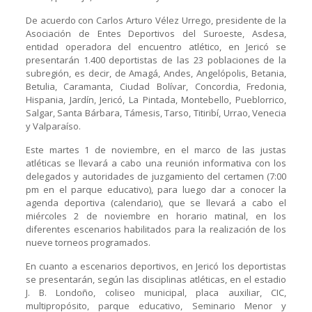
De acuerdo con Carlos Arturo Vélez Urrego, presidente de la
Asociación de Entes Deportivos del Suroeste, Asdesa,
entidad operadora del encuentro atlético, en Jericó se
presentarán 1.400 deportistas de las 23 poblaciones de la
subregión, es decir, de Amagá, Andes, Angelópolis, Betania,
Betulia, Caramanta, Ciudad Bolívar, Concordia, Fredonia,
Hispania, Jardín, Jericó, La Pintada, Montebello, Pueblorrico,
Salgar, Santa Bárbara, Támesis, Tarso, Titiribí, Urrao, Venecia
y Valparaíso.
Este martes 1 de noviembre, en el marco de las justas
atléticas se llevará a cabo una reunión informativa con los
delegados y autoridades de juzgamiento del certamen (7:00
pm en el parque educativo), para luego dar a conocer la
agenda deportiva (calendario), que se llevará a cabo el
miércoles 2 de noviembre en horario matinal, en los
diferentes escenarios habilitados para la realización de los
nueve torneos programados.
En cuanto a escenarios deportivos, en Jericó los deportistas
se presentarán, según las disciplinas atléticas, en el estadio
J. B. Londoño, coliseo municipal, placa auxiliar, CIC,
multipropósito, parque educativo, Seminario Menor y