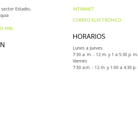
 sector Estadio,
INTRANET
oquia
CORREO ELECTRÓNICO
IO XML
HORARIOS
ÓN
Lunes a Jueves
7:30 a. m. - 12 m. y 1 a 5:30 p. m.
Viernes
7:30 a.m. - 12 m. y 1:00 a 4:30 p.