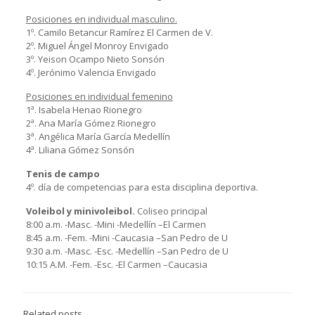
Posiciones en individual masculino.
1º. Camilo Betancur Ramírez El Carmen de V.
2º. Miguel Ángel Monroy Envigado
3º. Yeison Ocampo Nieto Sonsón
4º. Jerónimo Valencia Envigado
Posiciones en individual femenino
1ª. Isabela Henao Rionegro
2ª. Ana María Gómez Rionegro
3ª. Angélica María García Medellín
4ª. Liliana Gómez Sonsón
Tenis de campo
4º. día de competencias para esta disciplina deportiva.
Voleibol y minivoleibol.
Coliseo principal
8:00 a.m. -Masc. -Mini -Medellín –El Carmen
8:45 a.m. -Fem. -Mini -Caucasia –San Pedro de U
9:30 a.m. -Masc. -Esc. -Medellín –San Pedro de U
10:15 A.M. -Fem. -Esc. -El Carmen –Caucasia
Related posts