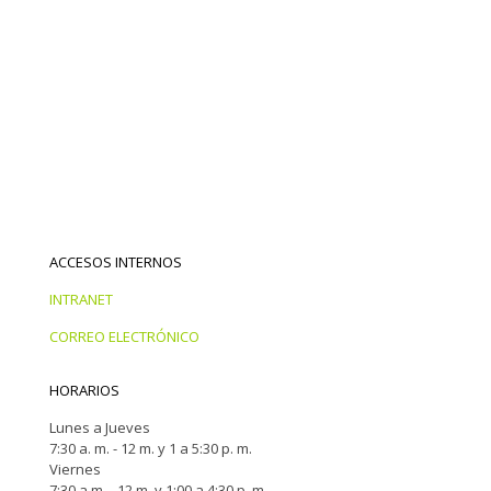
ACCESOS INTERNOS
INTRANET
CORREO ELECTRÓNICO
HORARIOS
Lunes a Jueves
7:30 a. m. - 12 m. y 1 a 5:30 p. m.
Viernes
7:30 a.m. - 12 m. y 1:00 a 4:30 p. m.