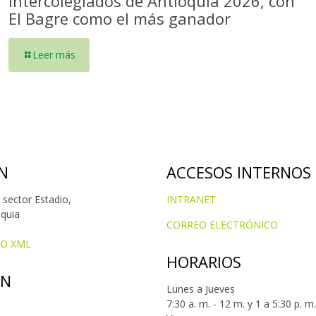
Intercolegiados de Antioquia 2026, con
El Bagre como el más ganador
Leer más
N
ACCESOS INTERNOS
 sector Estadio,
INTRANET
oquia
CORREO ELECTRÓNICO
IO XML
HORARIOS
ÓN
Lunes a Jueves
7:30 a. m. - 12 m. y 1 a 5:30 p. m.