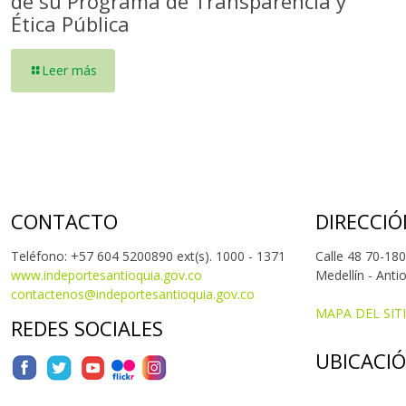
de su Programa de Transparencia y
Ética Pública
Leer más
CONTACTO
DIRECCIÓ
Teléfono: +57 604 5200890 ext(s). 1000 - 1371
Calle 48 70-180
www.indeportesantioquia.gov.co
Medellín - Anti
contactenos@indeportesantioquia.gov.co
MAPA DEL SIT
REDES SOCIALES
UBICACI