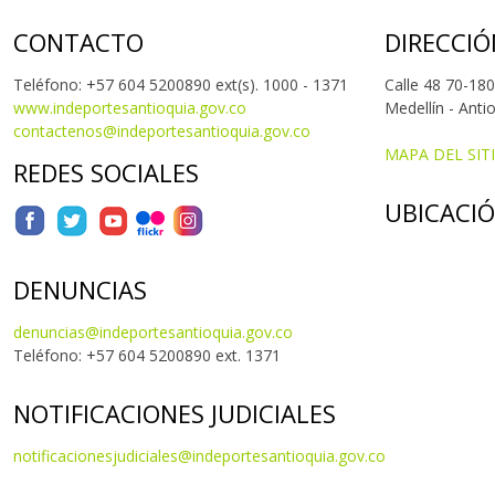
CONTACTO
DIRECCIÓ
Teléfono: +57 604 5200890 ext(s). 1000 - 1371
Calle 48 70-180
www.indeportesantioquia.gov.co
Medellín - Anti
contactenos@indeportesantioquia.gov.co
MAPA DEL SIT
REDES SOCIALES
UBICACI
DENUNCIAS
denuncias@indeportesantioquia.gov.co
Teléfono: +57 604 5200890 ext. 1371
NOTIFICACIONES JUDICIALES
notificacionesjudiciales@indeportesantioquia.gov.co