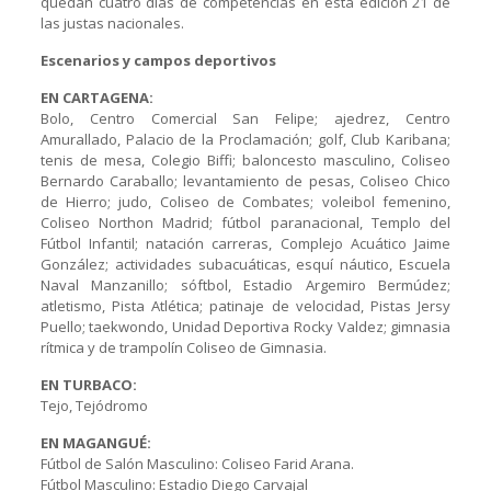
quedan cuatro días de competencias en esta edición 21 de
las justas nacionales.
Escenarios y campos deportivos
EN CARTAGENA:
Bolo, Centro Comercial San Felipe; ajedrez, Centro
Amurallado, Palacio de la Proclamación; golf, Club Karibana;
tenis de mesa, Colegio Biffi; baloncesto masculino, Coliseo
Bernardo Caraballo; levantamiento de pesas, Coliseo Chico
de Hierro; judo, Coliseo de Combates; voleibol femenino,
Coliseo Northon Madrid; fútbol paranacional, Templo del
Fútbol Infantil; natación carreras, Complejo Acuático Jaime
González; actividades subacuáticas, esquí náutico, Escuela
Naval Manzanillo; sóftbol, Estadio Argemiro Bermúdez;
atletismo, Pista Atlética; patinaje de velocidad, Pistas Jersy
Puello; taekwondo, Unidad Deportiva Rocky Valdez; gimnasia
rítmica y de trampolín Coliseo de Gimnasia.
EN TURBACO:
Tejo, Tejódromo
EN MAGANGUÉ:
Fútbol de Salón Masculino: Coliseo Farid Arana.
Fútbol Masculino: Estadio Diego Carvajal