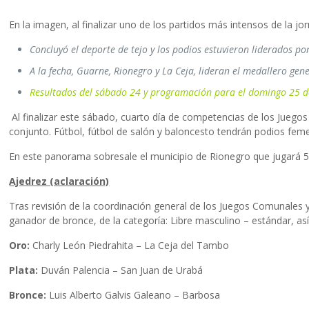
En la imagen, al finalizar uno de los partidos más intensos de la j
Concluyó el deporte de tejo y los podios estuvieron liderados p
A la fecha, Guarne, Rionegro y La Ceja, lideran el medallero gene
Resultados del sábado 24 y programación para el domingo 25 d
Al finalizar este sábado, cuarto día de competencias de los Juego
conjunto. Fútbol, fútbol de salón y baloncesto tendrán podios feme
En este panorama sobresale el municipio de Rionegro que jugará 5 f
Ajedrez (aclaración)
Tras revisión de la coordinación general de los Juegos Comunales y 
ganador de bronce, de la categoría: Libre masculino – estándar, así
Oro:
Charly León Piedrahita – La Ceja del Tambo
Plata:
Duván Palencia – San Juan de Urabá
Bronce:
Luis Alberto Galvis Galeano – Barbosa