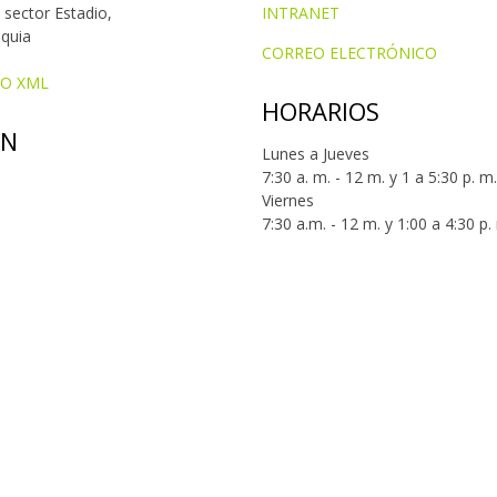
 sector Estadio,
INTRANET
oquia
CORREO ELECTRÓNICO
IO XML
HORARIOS
ÓN
Lunes a Jueves
7:30 a. m. - 12 m. y 1 a 5:30 p. m.
Viernes
7:30 a.m. - 12 m. y 1:00 a 4:30 p.