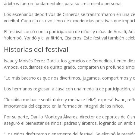
árbitros fueron fundamentales para su crecimiento personal.
Los escenarios deportivos de Cisneros se transformaron en una cele
voleibol. Cada día estuvo lleno de experiencias positivas que impa
El festival contó con la participación de niños y niñas de Amalfi,
Yolombó, Yondó y el anfitrión, Cisneros. Este festival también celeb
Historias del festival
Isaac y Moisés Pérez García, los gemelos de Remedios, tienen diez 
Ambos, estudiantes de quinto grado, comparten un profundo amor por 
“Lo más bacano es que nos divertimos, jugamos, compartimos y 
Los hermanos regresan a casa con una medalla de participación, sím
“Recibirla me hace sentir único y me hace feliz”, expresó Isaac, re
importancia del deporte en la formación integral de los niños.
Por su parte, Danilo Montoya Álvarez, director de deportes de Cisn
aseguró el bienestar de niños, padres y árbitros, logrando un ambi
“Los niños disfrutaron plenamente del festival. Se eliminó la pres