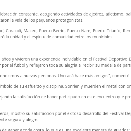
bración constante, acogiendo actividades de ajedrez, atletismo, balon
ctaron la vida de los pequeños protagonistas.
 Anorí, Caracolí, Maceo, Puerto Berrío, Puerto Nare, Puerto Triunfo, 
ró la unidad y el espíritu de comunidad entre los municipios.
años y vivieron una experiencia inolvidable en el Festival Deportivo
el fútbol y reflejaron toda su alegría al recibir su medalla de parti
conocimos a nuevas personas. Uno acá hace más amigos”, comentó
bolo de su esfuerzo y disciplina. Sonríen y muerden el metal con org
flejando la satisfacción de haber participado en este encuentro que p
eros, mostró su satisfacción por el exitoso desarrollo del Festival 
ente seguro y alegre.
ión de ganar a toda costa, lo que es una excelente manera de guiarlos