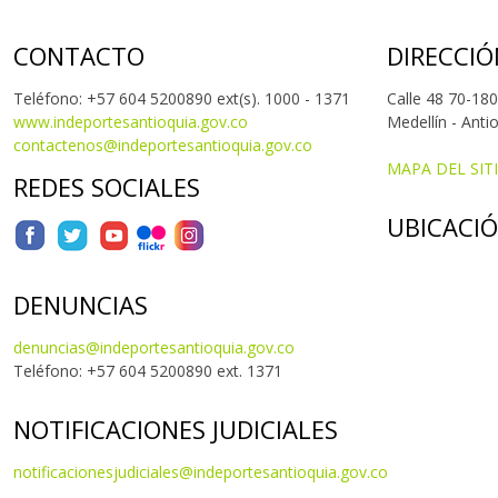
CONTACTO
DIRECCIÓ
Teléfono: +57 604 5200890 ext(s). 1000 - 1371
Calle 48 70-180
www.indeportesantioquia.gov.co
Medellín - Anti
contactenos@indeportesantioquia.gov.co
MAPA DEL SIT
REDES SOCIALES
UBICACI
DENUNCIAS
denuncias@indeportesantioquia.gov.co
Teléfono: +57 604 5200890 ext. 1371
NOTIFICACIONES JUDICIALES
notificacionesjudiciales@indeportesantioquia.gov.co