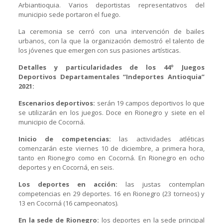
Arbiantioquia. Varios deportistas representativos del
municipio sede portaron el fuego.
La ceremonia se cerró con una intervención de bailes
urbanos, con la que la organización demostró el talento de
los jóvenes que emergen con sus pasiones artísticas.
Detalles y particularidades de los 44º Juegos
Deportivos Departamentales “Indeportes Antioquia”
2021:
Escenarios deportivos:
serán 19 campos deportivos lo que
se utilizarán en los juegos. Doce en Rionegro y siete en el
municipio de Cocorná.
Inicio de competencias:
las actividades atléticas
comenzarán este viernes 10 de diciembre, a primera hora,
tanto en Rionegro como en Cocorná. En Rionegro en ocho
deportes y en Cocorná, en seis.
Los deportes en acción:
las justas contemplan
competencias en 29 deportes. 16 en Rionegro (23 torneos) y
13 en Cocorná (16 campeonatos).
En la sede de Rionegro:
los deportes en la sede principal