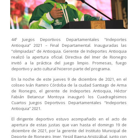
44º Juegos Deportivos Departamentales “Indeportes
Antioquia” 2021 – Final Departamental. Inauguradas las
“olimpiadas” de Antioquia. Gerente de Indeportes Antioquia
realizó la apertura oficial. Directiva del Imer de Rionegro
invitó a la práctica del juego limpio. Promesas, fuego
deportivo y acto cultural hicieron parte del programa.
En la noche de este jueves 9 de diciembre de 2021, en el
coliseo Iván Ramiro Córdoba de la ciudad Santiago de Arma
de Rionegro, el gerente de Indeportes Antioquia, Héctor
Fabián Betancur Montoya inauguró los Cuadragésimos
Cuartos Juegos Deportivos Departamentales “Indeportes
Antioquia” 2021.
El dirigente deportivo estuvo acompañado en el acto de
apertura de estas justas que van hasta el domingo 19 de
diciembre de 2021, por la gerente del Instituto Municipal de
Deporte de Rionegro, Imer, Yesid Baena Aristizábal, junto con