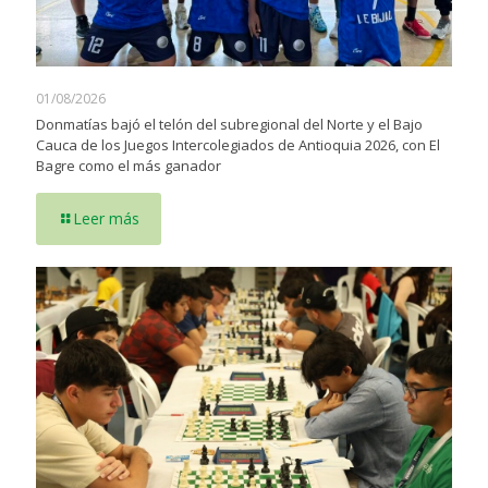
01/08/2026
Donmatías bajó el telón del subregional del Norte y el Bajo
Cauca de los Juegos Intercolegiados de Antioquia 2026, con El
Bagre como el más ganador
Leer más