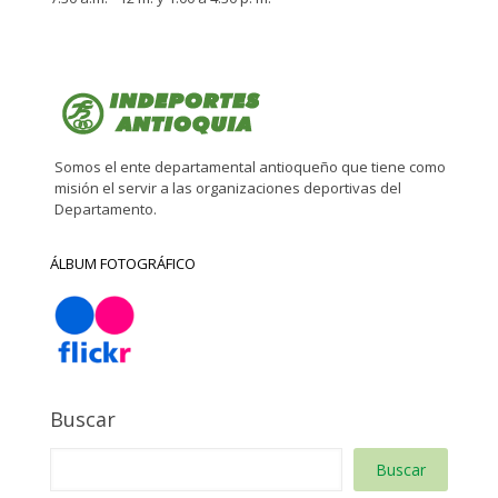
Somos el ente departamental antioqueño que tiene como
misión el servir a las organizaciones deportivas del
Departamento.
ÁLBUM FOTOGRÁFICO
Buscar
Buscar