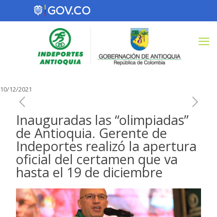
10/12/2021
Inauguradas las “olimpiadas”
de Antioquia. Gerente de
Indeportes realizó la apertura
oficial del certamen que va
hasta el 19 de diciembre