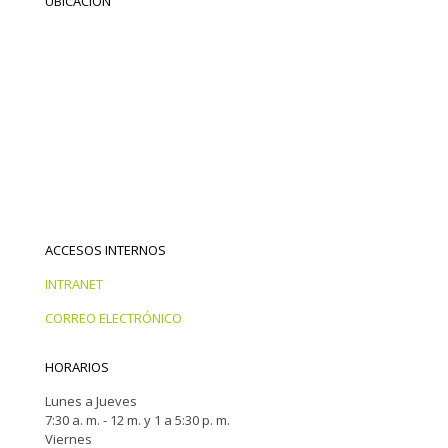
UBICACIÓN
ACCESOS INTERNOS
INTRANET
CORREO ELECTRÓNICO
HORARIOS
Lunes a Jueves
7:30 a. m. - 12 m. y 1 a 5:30 p. m.
Viernes