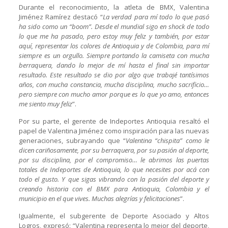
Durante el reconocimiento, la atleta de BMX, Valentina
Jiménez Ramírez destacó “
La verdad para mí todo lo que pasó
ha sido como un “boom”. Desde el mundial sigo en shock de todo
lo que me ha pasado, pero estoy muy feliz y también, por estar
aquí, representar los colores de Antioquia y de Colombia, para mí
siempre es un orgullo. Siempre portando la camiseta con mucha
berraquera, dando lo mejor de mí hasta el final sin importar
resultado. Este resultado se dio por algo que trabajé tantísimos
años, con mucha constancia, mucha disciplina, mucho sacrificio…
pero siempre con mucho amor porque es lo que yo amo, entonces
me siento muy feliz
”.
Por su parte, el gerente de Indeportes Antioquia resaltó el
papel de Valentina Jiménez como inspiración para las nuevas
generaciones, subrayando que “
Valentina “chispita” como le
dicen cariñosamente, por su berraquera, por su pasión al deporte,
por su disciplina, por el compromiso… le abrimos las puertas
totales de Indeportes de Antioquia, lo que necesites por acá con
todo el gusto. Y que sigas vibrando con la pasión del deporte y
creando historia con el BMX para Antioquia, Colombia y el
municipio en el que vives. Muchas alegrías y felicitaciones
”.
Igualmente, el subgerente de Deporte Asociado y Altos
Logros, expresó: “Valentina representa lo mejor del deporte,