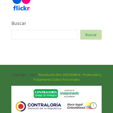
Buscar
Buscar
Copyright - 2024 -
Resolución Nro 2025000814 - Protección y
Tratamiento Datos Personales