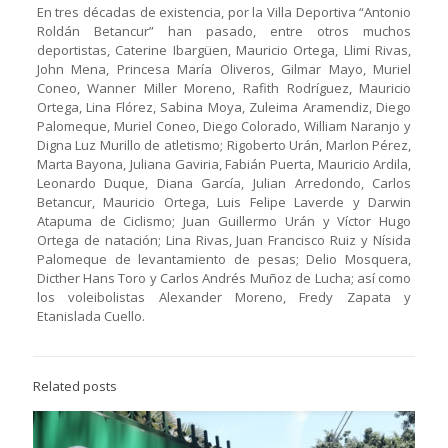
En tres décadas de existencia, por la Villa Deportiva “Antonio
Roldán Betancur” han pasado, entre otros muchos
deportistas, Caterine Ibargüen, Mauricio Ortega, Llimi Rivas,
John Mena, Princesa María Oliveros, Gilmar Mayo, Muriel
Coneo, Wanner Miller Moreno, Rafith Rodríguez, Mauricio
Ortega, Lina Flórez, Sabina Moya, Zuleima Aramendiz, Diego
Palomeque, Muriel Coneo, Diego Colorado, William Naranjo y
Digna Luz Murillo de atletismo; Rigoberto Urán, Marlon Pérez,
Marta Bayona, Juliana Gaviria, Fabián Puerta, Mauricio Ardila,
Leonardo Duque, Diana García, Julian Arredondo, Carlos
Betancur, Mauricio Ortega, Luis Felipe Laverde y Darwin
Atapuma de Ciclismo; Juan Guillermo Urán y Víctor Hugo
Ortega de natación; Lina Rivas, Juan Francisco Ruiz y Nísida
Palomeque de levantamiento de pesas; Delio Mosquera,
Dicther Hans Toro y Carlos Andrés Muñoz de Lucha; así como
los voleibolistas Alexander Moreno, Fredy Zapata y
Etanislada Cuello.
Related posts