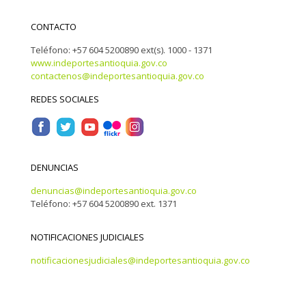
CONTACTO
Teléfono: +57 604 5200890 ext(s). 1000 - 1371
www.indeportesantioquia.gov.co
contactenos@indeportesantioquia.gov.co
REDES SOCIALES
DENUNCIAS
denuncias@indeportesantioquia.gov.co
Teléfono: +57 604 5200890 ext. 1371
NOTIFICACIONES JUDICIALES
notificacionesjudiciales@indeportesantioquia.gov.co