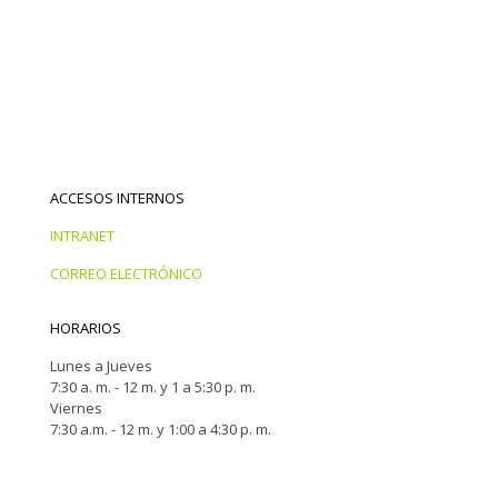
ACCESOS INTERNOS
INTRANET
CORREO ELECTRÓNICO
HORARIOS
Lunes a Jueves
7:30 a. m. - 12 m. y 1 a 5:30 p. m.
Viernes
7:30 a.m. - 12 m. y 1:00 a 4:30 p. m.