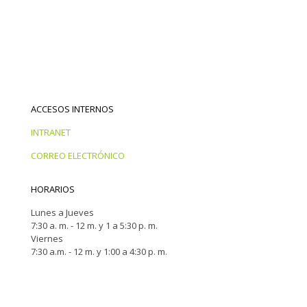
ACCESOS INTERNOS
INTRANET
CORREO ELECTRÓNICO
HORARIOS
Lunes a Jueves
7:30 a. m. - 12 m. y 1 a 5:30 p. m.
Viernes
7:30 a.m. - 12 m. y 1:00 a 4:30 p. m.