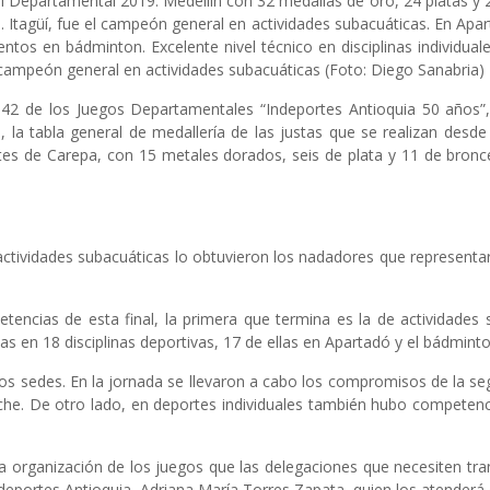
Departamental 2019. Medellín con 32 medallas de oro, 24 platas y 22 
ó. Itagüí, fue el campeón general en actividades subacuáticas. En Ap
tos en bádminton. Excelente nivel técnico en disciplinas individuale
, campeón general en actividades subacuáticas (Foto: Diego Sanabria)
42 de los Juegos Departamentales “Indeportes Antioquia 50 años”,
, la tabla general de medallería de las justas que se realizan desd
 de Carepa, con 15 metales dorados, seis de plata y 11 de bronce
 actividades subacuáticas lo obtuvieron los nadadores que representa
etencias de esta final, la primera que termina es la de actividades 
s en 18 disciplinas deportivas, 17 de ellas en Apartadó y el bádmin
os sedes. En la jornada se llevaron a cabo los compromisos de la segu
che. De otro lado, en deportes individuales también hubo competenci
a organización de los juegos que las delegaciones que necesiten tra
Indeportes Antioquia, Adriana María Torres Zapata, quien los atenderá