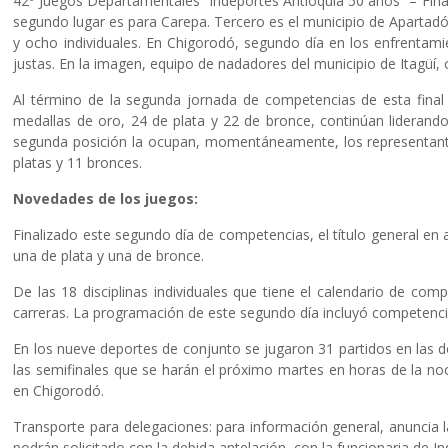
42º Juegos Departamentales “Indeportes Antioquia 50 años” – Final 
segundo lugar es para Carepa. Tercero es el municipio de Apartad
y ocho individuales. En Chigorodó, segundo día en los enfrentamien
justas. En la imagen, equipo de nadadores del municipio de Itagüí
Al término de la segunda jornada de competencias de esta final 
medallas de oro, 24 de plata y 22 de bronce, continúan liderando
segunda posición la ocupan, momentáneamente, los representantes
platas y 11 bronces.
Novedades de los juegos:
Finalizado este segundo día de competencias, el título general en
una de plata y una de bronce.
De las 18 disciplinas individuales que tiene el calendario de comp
carreras. La programación de este segundo día incluyó competencia
En los nueve deportes de conjunto se jugaron 31 partidos en las d
las semifinales que se harán el próximo martes en horas de la no
en Chigorodó.
Transporte para delegaciones: para información general, anuncia l
podrán solicitarlo con la debida antelación, con la funcionaria de 