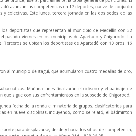
de bronce, lidera, parcialmente, la tabla general de posiciones. El
artadó avanzan las competencias en 17 deportes, nueve de conjunto
s y colectivas. Este lunes, tercera jornada en las dos sedes de las
 los deportistas que representan al municipio de Medellín con 32
e el pasado viernes en los municipios de Apartadó y Chigorodó. La
. Terceros se ubican los deportistas de Apartadó con 13 oros, 16
ron al municipio de Itagüí, que acumularon cuatro medallas de oro,
subacuáticas. Mañana lunes finalizarán el ciclismo y el patinaje de
ton que sigue con sus enfrentamientos en la subsede de Chigorodó.
nda fecha de la ronda eliminatoria de grupos, clasificatorios para
as en nueve disciplinas, incluyendo, como se relató, el bádminton
nsporte para desplazarse, desde y hacia los sitios de competencia,
 con gusto y prontitud en el teléfono 314 – 828 26 25.