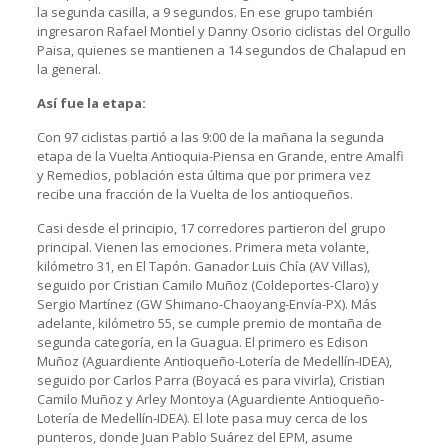
la segunda casilla, a 9 segundos. En ese grupo también
ingresaron Rafael Montiel y Danny Osorio ciclistas del Orgullo
Paisa, quienes se mantienen a 14 segundos de Chalapud en
la general.
Así fue la etapa:
Con 97 ciclistas partió a las 9:00 de la mañana la segunda
etapa de la Vuelta Antioquia-Piensa en Grande, entre Amalfi
y Remedios, población esta última que por primera vez
recibe una fracción de la Vuelta de los antioqueños.
Casi desde el principio, 17 corredores partieron del grupo
principal. Vienen las emociones. Primera meta volante,
kilómetro 31, en El Tapón. Ganador Luis Chía (AV Villas),
seguido por Cristian Camilo Muñoz (Coldeportes-Claro) y
Sergio Martínez (GW Shimano-Chaoyang-Envía-PX). Más
adelante, kilómetro 55, se cumple premio de montaña de
segunda categoría, en la Guagua. El primero es Edison
Muñoz (Aguardiente Antioqueño-Lotería de Medellín-IDEA),
seguido por Carlos Parra (Boyacá es para vivirla), Cristian
Camilo Muñoz y Arley Montoya (Aguardiente Antioqueño-
Lotería de Medellín-IDEA). El lote pasa muy cerca de los
punteros, donde Juan Pablo Suárez del EPM, asume