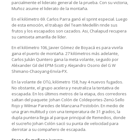
parcialmente el liderato general de la prueba. Con su victoria,
Muñoz asume el liderato de la montaña.
En el kilómetro 69. Carlos Parra ganó el sprint especial. Luego
de esta emoción, el trabajo del Team Medellín rinde sus
frutos y los escapados son cazados. Asi, Chalapud recupera
su camiseta amarilla de líder.
En el kilómetro 106, Javier Gómez de Boyacá es para vivirla
gana el puerto de montaña. 27 kilómetros más adelante,
Carlos Julián Quintero gana la meta volante, seguido por
Aléxander Gil del EPM-Scott y Alejandro Osorio del G W
Shimano-Chaoyang-Envía-PX.
En la volante de OTú, kilómetro 158, hay 4 nuevos fugados.
No obstante, el grupo acelera y neutraliza la tentativa de
escapada. En los últimos metros de la etapa, dos corredores
saltan del paquete: Johan Colón de Coldeportes-Zenú-Sello
Rojo y Wilmar Paredes de Manzana Postobón. En medio de
una gran multitud y con una temperatura de 31 grados, la
dupla puntera llega al parque principal de Remedios, donde
el sucreño Johan Colón sacó su punta de velocidad para
derrotar a su compañero de escapada.