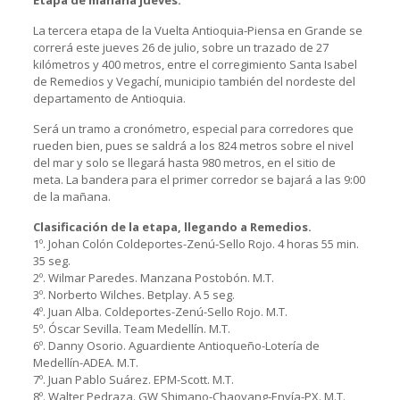
Etapa de mañana jueves:
La tercera etapa de la Vuelta Antioquia-Piensa en Grande se
correrá este jueves 26 de julio, sobre un trazado de 27
kilómetros y 400 metros, entre el corregimiento Santa Isabel
de Remedios y Vegachí, municipio también del nordeste del
departamento de Antioquia.
Será un tramo a cronómetro, especial para corredores que
rueden bien, pues se saldrá a los 824 metros sobre el nivel
del mar y solo se llegará hasta 980 metros, en el sitio de
meta. La bandera para el primer corredor se bajará a las 9:00
de la mañana.
Clasificación de la etapa, llegando a Remedios.
1º. Johan Colón Coldeportes-Zenú-Sello Rojo. 4 horas 55 min.
35 seg.
2º. Wilmar Paredes. Manzana Postobón. M.T.
3º. Norberto Wilches. Betplay. A 5 seg.
4º. Juan Alba. Coldeportes-Zenú-Sello Rojo. M.T.
5º. Óscar Sevilla. Team Medellín. M.T.
6º. Danny Osorio. Aguardiente Antioqueño-Lotería de
Medellín-ADEA. M.T.
7º. Juan Pablo Suárez. EPM-Scott. M.T.
8º. Walter Pedraza. GW Shimano-Chaoyang-Envía-PX. M.T.