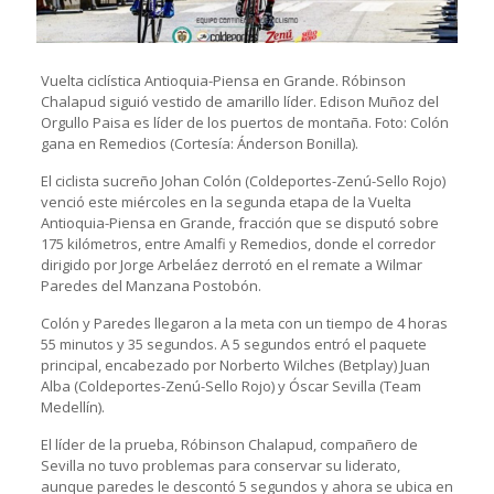
Vuelta ciclística Antioquia-Piensa en Grande. Róbinson
Chalapud siguió vestido de amarillo líder. Edison Muñoz del
Orgullo Paisa es líder de los puertos de montaña. Foto: Colón
gana en Remedios (Cortesía: Ánderson Bonilla).
El ciclista sucreño Johan Colón (Coldeportes-Zenú-Sello Rojo)
venció este miércoles en la segunda etapa de la Vuelta
Antioquia-Piensa en Grande, fracción que se disputó sobre
175 kilómetros, entre Amalfi y Remedios, donde el corredor
dirigido por Jorge Arbeláez derrotó en el remate a Wilmar
Paredes del Manzana Postobón.
Colón y Paredes llegaron a la meta con un tiempo de 4 horas
55 minutos y 35 segundos. A 5 segundos entró el paquete
principal, encabezado por Norberto Wilches (Betplay) Juan
Alba (Coldeportes-Zenú-Sello Rojo) y Óscar Sevilla (Team
Medellín).
El líder de la prueba, Róbinson Chalapud, compañero de
Sevilla no tuvo problemas para conservar su liderato,
aunque paredes le descontó 5 segundos y ahora se ubica en