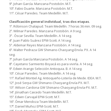
9º. Johan García. Manzana Postobón. M.T.
10º. Fabio Duarte. Manzana Postobón. M.T.
11º. César Paredes. Team Medellín. M.T.
Clasificación general individual, tras dos etapas.
1º. Róbinson Chalapud. Team Medellín. 7 horas 36 min. 09 seg.
2º. Wilmar Paredes. Manzana Postobón. A 9 seg.
3º . Óscar Sevilla. Team Medellín. A 14 seg.
4º. Juan Pablo Suárez EPM-Scott. A 14 seg.
5º. Aldemar Reyes Manzana Postobón. A 14 seg.
6º. Walter Pedraza GW Shimano-Chaoyang-Envía. PX. A 14
seg.
7º. Johan García Manzana Postobón. A 14 seg.
8º. Cayetano Sarmiento Boyacá es para vivirla. A 14 seg.
9º. Edwin Arango Selección Antioquia. B. A 14 seg.
10º. César Paredes. Team Medellín. A 14 seg.
11º. Rafael Montiel Ag. Antioqueño-Lotería de Mede. IDEA. M.T.
12º. José Serpa GW Shimano-Chaoyang-Envía-PX. M.T.
13º. Wilson Cardona GW Shimano-Chaoyang-Envía-PX. M.T.
14º. Jónathan Caicedo Team Medellín. M.T.
15º. Edwin Carvajal EPM-Scott. M.T.
16º. Ómar Mendoza Team Medellín. M.T.
17º. Daniel Muñoz EPM-Scott. M.T.