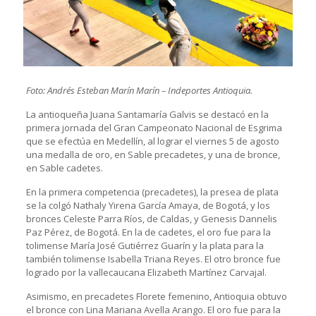
Foto: Andrés Esteban Marín Marín – Indeportes Antioquia.
La antioqueña Juana Santamaría Galvis se destacó en la
primera jornada del Gran Campeonato Nacional de Esgrima
que se efectúa en Medellín, al lograr el viernes 5 de agosto
una medalla de oro, en Sable precadetes, y una de bronce,
en Sable cadetes.
En la primera competencia (precadetes), la presea de plata
se la colgó Nathaly Yirena García Amaya, de Bogotá, y los
bronces Celeste Parra Ríos, de Caldas, y Genesis Dannelis
Paz Pérez, de Bogotá. En la de cadetes, el oro fue para la
tolimense María José Gutiérrez Guarín y la plata para la
también tolimense Isabella Triana Reyes. El otro bronce fue
logrado por la vallecaucana Elizabeth Martínez Carvajal.
Asimismo, en precadetes Florete femenino, Antioquia obtuvo
el bronce con Lina Mariana Avella Arango. El oro fue para la