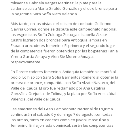
tolimense Gabriela Vargas Martínez, la plata para la
caldense Luisa María Giraldo González y el otro bronce para
la bogotana Sara Sofía Nieto Valencia.
Más tarde, en las pistas del coliseo de combate Guillermo
Gaviria Correa, donde se disputa este campeonato nacional,
las esgrimistas Sofía Zuluaga Zuluaga e Isabella Alzate
Castro lograron dos bronces para Antioquia, ambas en
Espada precadetes femenino. El primero y el segundo lugar
de la competencia fueron obtenidos por las bogotanas Tania
Yirena García Amaya y Alen Sie Moreno Amaya,
respectivamente.
En Florete cadetes femenino, Antioquia también se montó al
podio. Lo hizo con Sara Sofía Barrientos Romero al obtener la
presea de bronce, compartida con Sofía Alzate Navarro, del
Valle del Cauca. El oro fue reclamado por Ana Catalina
González Orejuela, de Tolima, y la plata por Sofía Aristizábal
Valencia, del Valle del Cauca.
Las emociones del Gran Campeonato Nacional de Esgrima
continuarán el sábado 6 y domingo 7 de agosto, con todas
las armas, tanto en cadetes como en juvenil masculino y
femenino. En la jornada dominical, serán las competencias