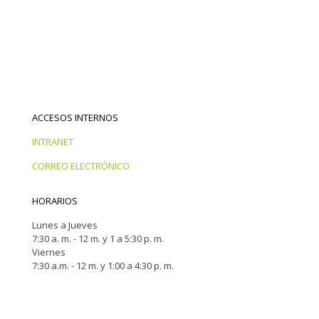
ACCESOS INTERNOS
INTRANET
CORREO ELECTRÓNICO
HORARIOS
Lunes a Jueves
7:30 a. m. - 12 m. y 1 a 5:30 p. m.
Viernes
7:30 a.m. - 12 m. y 1:00 a 4:30 p. m.