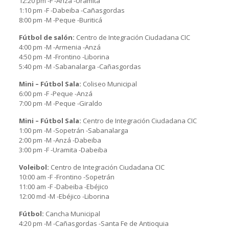
12:20 pm -F -Anzá -Uramita
1:10 pm -F -Dabeiba -Cañasgordas
8:00 pm -M -Peque -Buriticá
Fútbol de salón:
Centro de Integración Ciudadana CIC
4:00 pm -M -Armenia -Anzá
4:50 pm -M -Frontino -Liborina
5:40 pm -M -Sabanalarga -Cañasgordas
Mini – Fútbol Sala:
Coliseo Municipal
6:00 pm -F -Peque -Anzá
7:00 pm -M -Peque -Giraldo
Mini – Fútbol Sala:
Centro de Integración Ciudadana CIC
1:00 pm -M -Sopetrán -Sabanalarga
2:00 pm -M -Anzá -Dabeiba
3:00 pm -F -Uramita -Dabeiba
Voleibol:
Centro de Integración Ciudadana CIC
10:00 am -F -Frontino -Sopetrán
11:00 am -F -Dabeiba -Ebéjico
12:00 md -M -Ebéjico -Liborina
Fútbol:
Cancha Municipal
4:20 pm -M -Cañasgordas -Santa Fe de Antioquia